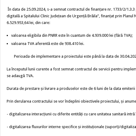
În data de 25.09.2024, s-a semnat contractul de finanțare nr. 1733/2/1.3.3 pen
digitală a Spitalului Clinic Județean de Urgență Brăila”, finanțat prin Planul
6.529.953,64 lei, din care:
valoarea eligibila din PNRR este în cuantum de 4.939.000 lei (fără TVA);
valoarea TVA aferentă este de 938.410 lei.
Perioada de implementare a proiectului este până la data de 30.04.20
La începutul lunii curente a fost semnat contractul de servicii pentru implemen
se adaugă TVA.
Durata de prestare și livrare a produselor este de 6 luni de la data emiteri
Prin derularea contractului se vor îndeplini obiectivele proiectului, și anume
- digitalizarea interacțiunii cu diferite entități cu care unitatea sanitară intră
- digitalizarea fluxurilor interne specifice și instituționale (suport)/digitali