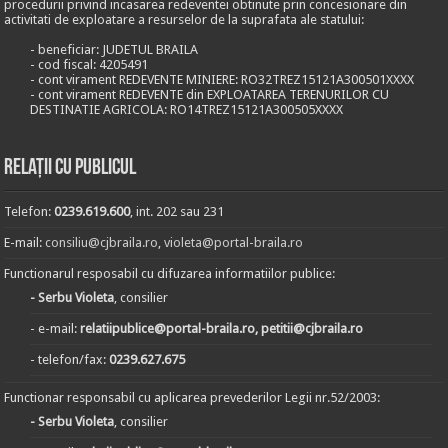
procedurii privind incasarea redeventei obtinute prin concesionare din
activitati de exploatare a resurselor de la suprafata ale statului:
- beneficiar: JUDETUL BRAILA
- cod fiscal: 4205491
- cont virament REDEVENTE MINIERE: RO32TREZ15121A300501XXXX
- cont virament REDEVENTE din EXPLOATAREA TERENURILOR CU
DESTINATIE AGRICOLA: RO14TREZ15121A300505XXXX
Relații cu publicul
Telefon:
0239.619.600
, int. 202 sau 231
E-mail:
consiliu@cjbraila.ro
,
violeta@portal-braila.ro
Functionarul resposabil cu difuzarea informatiilor publice:
- Serbu Violeta
, consilier
- e-mail:
relatiipublice@portal-braila.ro, petitii@cjbraila.ro
- telefon/fax:
0239.627.675
Functionar responsabil cu aplicarea prevederilor Legii nr.52/2003:
- Serbu Violeta
, consilier