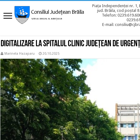
Piața Independenței nr. 1, 
jud. Brăila, cod poștal 
Telefon: 0239.619.600
0239.6
E-mail: consiliu@cjbra
Digitalizare la Spitalul Clinic Județean de Urgen
Marinela Hazaparu
20.10.2025