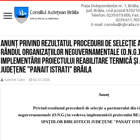
Piața Independenței nr. 1, Brăila,
jud. Brăila, cod poștal 810210
Telefon: 0239.619.600, Fax:
0239.611.765
E-mail: consiliu@cjbraila.ro
Anunț Privind rezultatul procedurii de selecție 
rândul organizațiilor neguvernamentale (O.N.G.)
implementării proiectului REABILITARE TERMICĂ ȘI A
JUDEȚENE "PANAIT ISTRATI" BRĂILA
Gabriel Calin
02.07.2026
Anunț
Privind rezultatul procedurii de selecție a partenerului din 
neguvernamentale
(O.N.G.) în vederea implementării proiectului
RE
SPAȚIILOR BIBLIOTECII JUDEȚENE "PANAIT IST