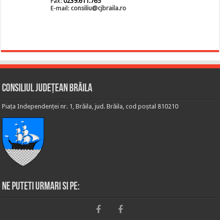
Fax:
0239.611.765
E-mail:
consiliu@cjbraila.ro
Consiliul Județean Brăila
Piața Independenței nr. 1, Brăila, jud. Brăila, cod poștal 810210
Ne puteti urmari si pe: