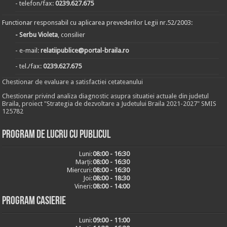
- telefon/fax:
0239.627.675
Functionar responsabil cu aplicarea prevederilor Legii nr.52/2003:
- Serbu Violeta
, consilier
- e-mail:
relatiipublice@portal-braila.ro
- tel./fax:
0239.627.675
Chestionar de evaluare a satisfactiei cetateanului
Chestionar privind analiza diagnostic asupra situatiei actuale din judetul
Braila, proiect "Strategia de dezvoltare a Judetului Braila 2021-2027" SMIS
125782
Program de lucru cu publicul
Luni:
08:00 - 16:30
Marți:
08:00 - 16:30
Miercuri:
08:00 - 16:30
Joi:
08:00 - 18:30
Vineri:
08:00 - 14:00
Program casierie
Luni:
09:00 - 11:00