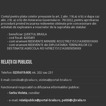
Contul pentru plata cotelor prevazute la art. 2 alin. 1 lit.a) si b) si dupa caz
alin. 2 lit. a) si b) din Hotararea Guvernului nr. 70/2022, pentru aprobarea
procedurii privind incasarea redeventei obtinute prin concesionare din
activitati de exploatare a resurselor de la suprafata ale statului:
- beneficiar: JUDETUL BRAILA
- cod fiscal: 4205491
- cont virament REDEVENTE MINIERE: RO32TREZ15121A300501XXXX
- cont virament REDEVENTE din EXPLOATAREA TERENURILOR CU
DESTINATIE AGRICOLA: RO14TREZ15121A300505XXXX
Relații cu publicul
Telefon:
0239.619.600
, int. 202 sau 231
E-mail:
consiliu@cjbraila.ro
,
violeta@portal-braila.ro
Functionarul resposabil cu difuzarea informatiilor publice:
- Serbu Violeta
, consilier
- e-mail:
relatiipublice@portal-braila.ro, petitii@cjbraila.ro