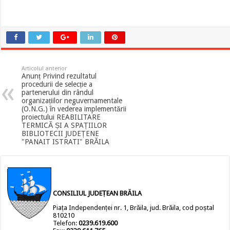
Articolul anterior
Anunț Privind rezultatul
procedurii de selecție a
partenerului din rândul
organizațiilor neguvernamentale
(O.N.G.) în vederea implementării
proiectului REABILITARE
TERMICĂ ȘI A SPAȚIILOR
BIBLIOTECII JUDEȚENE
"PANAIT ISTRATI" BRĂILA
CONSILIUL JUDEȚEAN BRĂILA
Piața Independenței nr. 1, Brăila, jud. Brăila, cod poștal
810210
Telefon:
0239.619.600