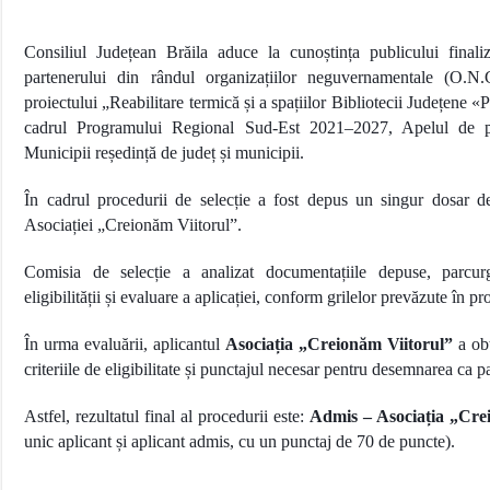
Consiliul Județean Brăila aduce la cunoștința publicului finali
partenerului din rândul organizațiilor neguvernamentale (O.N.
proiectului „Reabilitare termică și a spațiilor Bibliotecii Județene «Pa
cadrul Programului Regional Sud‑Est 2021–2027, Apelul de p
Municipii reședință de județ și municipii.
În cadrul procedurii de selecție a fost depus un singur dosar de
Asociației „Creionăm Viitorul”.
Comisia de selecție a analizat documentațiile depuse, parcur
eligibilității și evaluare a aplicației, conform grilelor prevăzute în p
În urma evaluării, aplicantul
Asociația „Creionăm Viitorul”
a obț
criteriile de eligibilitate și punctajul necesar pentru desemnarea ca p
Astfel, rezultatul final al procedurii este:
Admis – Asociația „Cre
unic aplicant și aplicant admis, cu un punctaj de 70 de puncte).