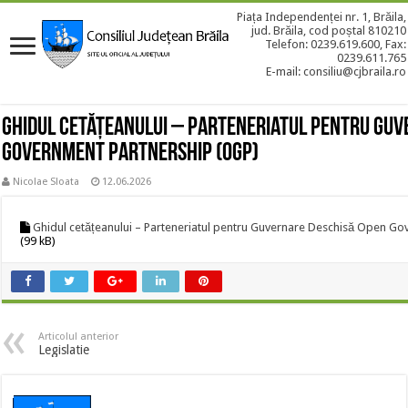
Piața Independenței nr. 1, Brăila,
jud. Brăila, cod poștal 810210
Telefon: 0239.619.600, Fax:
0239.611.765
E-mail: consiliu@cjbraila.ro
Ghidul cetățeanului – Parteneriatul pentru Guv
Government Partnership (OGP)
Nicolae Sloata
12.06.2026
Ghidul cetățeanului – Parteneriatul pentru Guvernare Deschisă Open G
(99 kB)
Articolul anterior
Legislatie