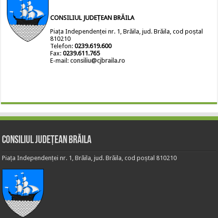
CONSILIUL JUDEȚEAN BRĂILA
Piața Independenței nr. 1, Brăila, jud. Brăila, cod poștal
810210
Telefon:
0239.619.600
Fax:
0239.611.765
E-mail:
consiliu@cjbraila.ro
Consiliul Județean Brăila
Piața Independenței nr. 1, Brăila, jud. Brăila, cod poștal 810210