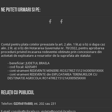
Ne puteti urmari si pe:
Contul pentru plata cotelor prevazute la art. 2 alin. 1 lit.a) si b) si dupa caz
alin. 2 lit. a) si b) din Hotararea Guvernului nr. 70/2022, pentru aprobarea
procedurii privind incasarea redeventei obtinute prin concesionare din
activitati de exploatare a resurselor de la suprafata ale statului:
- beneficiar: JUDETUL BRAILA
- cod fiscal: 4205491
- cont virament REDEVENTE MINIERE: RO32TREZ15121A300501XXXX
- cont virament REDEVENTE din EXPLOATAREA TERENURILOR CU
DESTINATIE AGRICOLA: RO14TREZ15121A300505XXXX
Relații cu publicul
Telefon:
0239.619.600
, int. 202 sau 231
E-mail:
consiliu@cjbraila.ro
,
violeta@portal-braila.ro