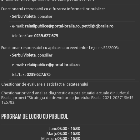
Functionarul resposabil cu difuzarea informatiilor publice:
- Serbu Violeta
, consilier
- e-mail:
relatiipublice@portal-braila.ro, petitii@cjbraila.ro
- telefon/fax:
0239.627.675
Functionar responsabil cu aplicarea prevederilor Legii nr.52/2003:
- Serbu Violeta
, consilier
- e-mail:
relatiipublice@portal-braila.ro
- tel./fax:
0239.627.675
Chestionar de evaluare a satisfactiei cetateanului
Chestionar privind analiza diagnostic asupra situatiei actuale din judetul
Braila, proiect "Strategia de dezvoltare a Judetului Braila 2021-2027" SMIS
125782
Program de lucru cu publicul
Luni:
08:00 - 16:30
Marți:
08:00 - 16:30
Miercuri:
08:00 - 16:30