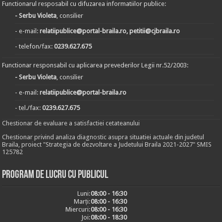
Functionarul resposabil cu difuzarea informatiilor publice:
- Serbu Violeta
, consilier
- e-mail:
relatiipublice@portal-braila.ro, petitii@cjbraila.ro
- telefon/fax:
0239.627.675
Functionar responsabil cu aplicarea prevederilor Legii nr.52/2003:
- Serbu Violeta
, consilier
- e-mail:
relatiipublice@portal-braila.ro
- tel./fax:
0239.627.675
Chestionar de evaluare a satisfactiei cetateanului
Chestionar privind analiza diagnostic asupra situatiei actuale din judetul
Braila, proiect "Strategia de dezvoltare a Judetului Braila 2021-2027" SMIS
125782
Program de lucru cu publicul
Luni:
08:00 - 16:30
Marți:
08:00 - 16:30
Miercuri:
08:00 - 16:30
Joi:
08:00 - 18:30