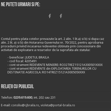
Ne puteti urmari si pe:
Contul pentru plata cotelor prevazute la art. 2 alin. 1 lit.a) si b) si dupa caz
alin. 2 lit. a) si b) din Hotararea Guvernului nr. 70/2022, pentru aprobarea
procedurii privind incasarea redeventei obtinute prin concesionare din
activitati de exploatare a resurselor de la suprafata ale statului:
- beneficiar: JUDETUL BRAILA
- cod fiscal: 4205491
- cont virament REDEVENTE MINIERE: RO32TREZ15121A300501XXXX
- cont virament REDEVENTE din EXPLOATAREA TERENURILOR CU
DESTINATIE AGRICOLA: RO14TREZ15121A300505XXXX
Relații cu publicul
Telefon:
0239.619.600
, int. 202 sau 231
E-mail:
consiliu@cjbraila.ro
,
violeta@portal-braila.ro