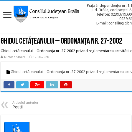
Piața Independenței nr. 1, 
jud. Brăila, cod poștal 
Telefon: 0239.619.600
0239.6
E-mail: consiliu@cjbra
Ghidul cetățeanului – Ordonanța nr. 27-2002
Ghidul cetățeanului – Ordonanța nr. 27-2002 privind reglementarea activității de
Nicolae Sloata
12.06.2026
Ghidul cetățeanului – Ordonanța nr. 27-2002 privind reglementarea activit
Articolul anterior
Petitii