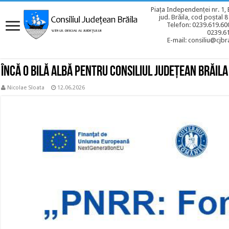
Piața Independenței nr. 1, 
jud. Brăila, cod poștal 
Telefon: 0239.619.600
0239.6
E-mail: consiliu@cjbra
Încă o bilă albă pentru Consiliul Județean Brăila
Nicolae Sloata
12.06.2026