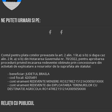
Ne puteti urmari si pe:
Contul pentru plata cotelor prevazute la art. 2 alin. 1 lit.a) si b) si dupa caz
alin. 2 lit. a) si b) din Hotararea Guvernului nr. 70/2022, pentru aprobarea
procedurii privind incasarea redeventei obtinute prin concesionare din
activitati de exploatare a resurselor de la suprafata ale statului:
- beneficiar: JUDETUL BRAILA
- cod fiscal: 4205491
- cont virament REDEVENTE MINIERE: RO32TREZ15121A300501XXXX
- cont virament REDEVENTE din EXPLOATAREA TERENURILOR CU
DESTINATIE AGRICOLA: RO14TREZ15121A300505XXXX
Relații cu publicul