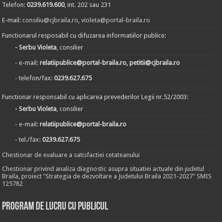
Telefon:
0239.619.600
, int. 202 sau 231
E-mail:
consiliu@cjbraila.ro
,
violeta@portal-braila.ro
Functionarul resposabil cu difuzarea informatiilor publice:
- Serbu Violeta
, consilier
- e-mail:
relatiipublice@portal-braila.ro, petitii@cjbraila.ro
- telefon/fax:
0239.627.675
Functionar responsabil cu aplicarea prevederilor Legii nr.52/2003:
- Serbu Violeta
, consilier
- e-mail:
relatiipublice@portal-braila.ro
- tel./fax:
0239.627.675
Chestionar de evaluare a satisfactiei cetateanului
Chestionar privind analiza diagnostic asupra situatiei actuale din judetul
Braila, proiect "Strategia de dezvoltare a Judetului Braila 2021-2027" SMIS
125782
Program de lucru cu publicul