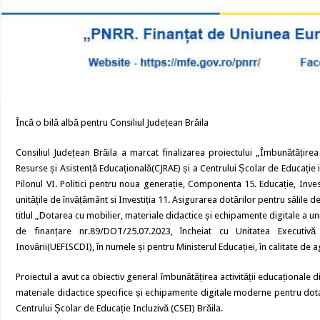
Încă o bilă albă pentru Consiliul Județean Brăila
Consiliul Județean Brăila a marcat finalizarea proiectului „Îmbunătățirea
Resurse și Asistență Educațională(CJRAE) și a Centrului Școlar de Educație i
Pilonul VI. Politici pentru noua generație, Componenta 15. Educație, Inve
unitățile de învățământ si Investiția 11. Asigurarea dotărilor pentru sălile 
titlul „Dotarea cu mobilier, materiale didactice și echipamente digitale a un
de finanțare nr.89/DOT/25.07.2023, încheiat cu Unitatea Executivă 
Inovării(UEFISCDI), în numele și pentru Ministerul Educației, în calitate de
Proiectul a avut ca obiectiv general îmbunătățirea activității educaționale di
materiale didactice specifice și echipamente digitale moderne pentru dota
Centrului Școlar de Educație Incluzivă (CSEI) Brăila.