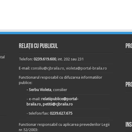
Relații cu publicul
Pr
tal
Telefon:
0239.619.600
, int. 202 sau 231
E-mail:
consiliu@cjbraila.ro
,
violeta@portal-braila.ro
Functionarul resposabil cu difuzarea informatiilor
publice:
Pr
- Serbu Violeta
, consilier
- e-mail:
relatiipublice@portal-
braila.ro, petitii@cjbraila.ro
- telefon/fax:
0239.627.675
In
Functionar responsabil cu aplicarea prevederilor Legii
nr.52/2003: