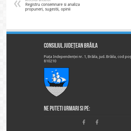
Articolul anterior
Registru consemnare si analiza
propuneri, sugestii, opinii
Consiliul Județean Brăila
Piața Independenței nr. 1, Brăila, jud. Brăila, cod poș
810210
Ne puteti urmari si pe: