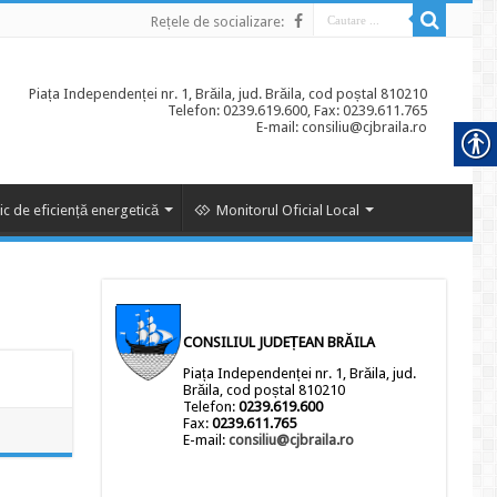
Rețele de socializare:
Piața Independenței nr. 1, Brăila, jud. Brăila, cod poștal 810210
Telefon: 0239.619.600, Fax: 0239.611.765
E-mail: consiliu@cjbraila.ro
ic de eficiență energetică
Monitorul Oficial Local
CONSILIUL JUDEȚEAN BRĂILA
Piața Independenței nr. 1, Brăila, jud.
Brăila, cod poștal 810210
Telefon:
0239.619.600
Fax:
0239.611.765
E-mail:
consiliu@cjbraila.ro