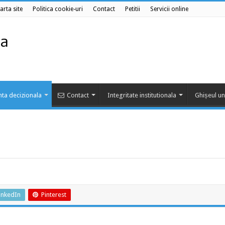
arta site
Politica cookie-uri
Contact
Petitii
Servicii online
ta decizionala
Contact
Integritate institutionala
Ghișeul un
inkedIn
Pinterest