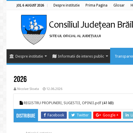
Despre institutie
Prima Pagina
Glosar
H
JOI, 6 AUGUST 2026
Despre institutie
Informatii de interes public
Transparen
2026
Nicolae Sloata
12.06.2026
REGISTRU PROPUNERI, SUGESTII, OPINII.pdf
(41 kB)
Facebook
Twitter
Google +
L
Distribuie