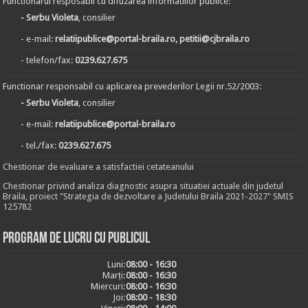
Functionarul resposabil cu difuzarea informatiilor publice:
- Serbu Violeta
, consilier
- e-mail:
relatiipublice@portal-braila.ro, petitii@cjbraila.ro
- telefon/fax:
0239.627.675
Functionar responsabil cu aplicarea prevederilor Legii nr.52/2003:
- Serbu Violeta
, consilier
- e-mail:
relatiipublice@portal-braila.ro
- tel./fax:
0239.627.675
Chestionar de evaluare a satisfactiei cetateanului
Chestionar privind analiza diagnostic asupra situatiei actuale din judetul
Braila, proiect "Strategia de dezvoltare a Judetului Braila 2021-2027" SMIS
125782
Program de lucru cu publicul
Luni:
08:00 - 16:30
Marți:
08:00 - 16:30
Miercuri:
08:00 - 16:30
Joi:
08:00 - 18:30