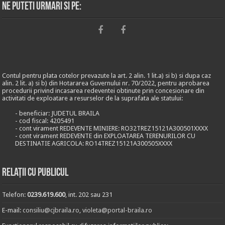
Ne puteti urmari si pe:
Contul pentru plata cotelor prevazute la art. 2 alin. 1 lit.a) si b) si dupa caz
alin. 2 lit. a) si b) din Hotararea Guvernului nr. 70/2022, pentru aprobarea
procedurii privind incasarea redeventei obtinute prin concesionare din
activitati de exploatare a resurselor de la suprafata ale statului:
- beneficiar: JUDETUL BRAILA
- cod fiscal: 4205491
- cont virament REDEVENTE MINIERE: RO32TREZ15121A300501XXXX
- cont virament REDEVENTE din EXPLOATAREA TERENURILOR CU
DESTINATIE AGRICOLA: RO14TREZ15121A300505XXXX
Relații cu publicul
Telefon:
0239.619.600
, int. 202 sau 231
E-mail:
consiliu@cjbraila.ro
,
violeta@portal-braila.ro