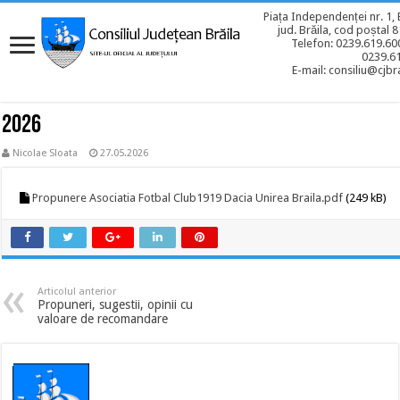
Piața Independenței nr. 1, 
jud. Brăila, cod poștal 
Telefon: 0239.619.600
0239.6
E-mail: consiliu@cjbra
2026
Nicolae Sloata
27.05.2026
Propunere Asociatia Fotbal Club1919 Dacia Unirea Braila.pdf
(249 kB)
Articolul anterior
Propuneri, sugestii, opinii cu
valoare de recomandare