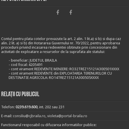
Contul pentru plata cotelor prevazute la art. 2 alin. 1 lit.a) si b) si dupa caz
alin. 2 lit. a) si b) din Hotararea Guvernului nr. 70/2022, pentru aprobarea
procedurii privind incasarea redeventei obtinute prin concesionare din
activitati de exploatare a resurselor de la suprafata ale statului:
- beneficiar: JUDETUL BRAILA
- cod fiscal: 4205491
- cont virament REDEVENTE MINIERE: RO32TREZ15121A300501XXXX
- cont virament REDEVENTE din EXPLOATAREA TERENURILOR CU
DESTINATIE AGRICOLA: RO14TREZ15121A300505XXXX
Relații cu publicul
Telefon:
0239.619.600
, int. 202 sau 231
E-mail:
consiliu@cjbraila.ro
,
violeta@portal-braila.ro
Functionarul resposabil cu difuzarea informatiilor publice: