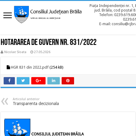
Piața Independenței nr. 1, 
jud. Brăila, cod poștal 
Telefon: 0239.619.600
0239.6
E-mail: consiliu@cjbra
Hotararea de Guvern Nr. 831/2022
Nicolae Sloata
27.05.2026
HGR 831 din 2022.pdf
(254 kB)
Articolul anterior
Transparenta decizionala
CONSILIUL JUDEȚEAN BRĂILA