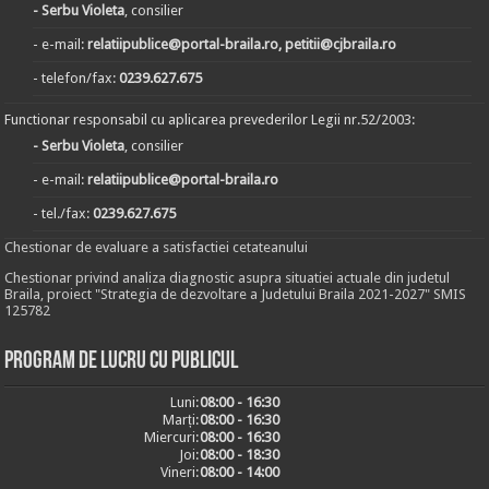
- Serbu Violeta
, consilier
- e-mail:
relatiipublice@portal-braila.ro, petitii@cjbraila.ro
- telefon/fax:
0239.627.675
Functionar responsabil cu aplicarea prevederilor Legii nr.52/2003:
- Serbu Violeta
, consilier
- e-mail:
relatiipublice@portal-braila.ro
- tel./fax:
0239.627.675
Chestionar de evaluare a satisfactiei cetateanului
Chestionar privind analiza diagnostic asupra situatiei actuale din judetul
Braila, proiect "Strategia de dezvoltare a Judetului Braila 2021-2027" SMIS
125782
Program de lucru cu publicul
Luni:
08:00 - 16:30
Marți:
08:00 - 16:30
Miercuri:
08:00 - 16:30
Joi:
08:00 - 18:30
Vineri:
08:00 - 14:00