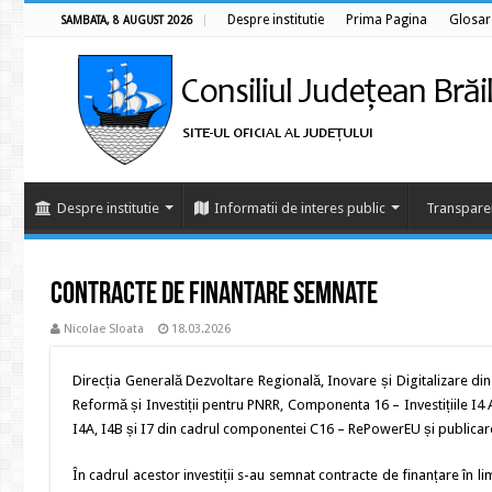
Despre institutie
Prima Pagina
Glosar
SAMBATA, 8 AUGUST 2026
Despre institutie
Informatii de interes public
Transpare
Contracte de finantare semnate
Nicolae Sloata
18.03.2026
Direcția Generală Dezvoltare Regională, Inovare și Digitalizare din 
Reformă și Investiții pentru PNRR, Componenta 16 – Investițiile I4 A
I4A, I4B și I7 din cadrul componentei C16 – RePowerEU și publicare
În cadrul acestor investiții s-au semnat contracte de finanțare în l