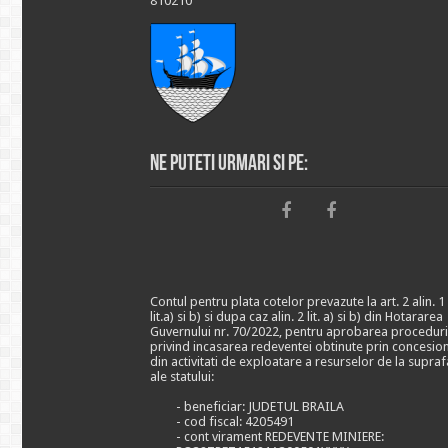
810210
Ne puteti urmari si pe:
Contul pentru plata cotelor prevazute la art. 2 alin. 1
lit.a) si b) si dupa caz alin. 2 lit. a) si b) din Hotararea
Guvernului nr. 70/2022, pentru aprobarea proceduri
privind incasarea redeventei obtinute prin concesio
din activitati de exploatare a resurselor de la supraf
ale statului:
- beneficiar: JUDETUL BRAILA
- cod fiscal: 4205491
- cont virament REDEVENTE MINIERE: