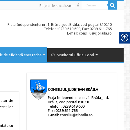
Rețele de socializare:
Piața Independenței nr. 1, Brăila, jud. Brăila, cod poștal 810210
Telefon: 0239.619.600, Fax: 0239.611.765
E-mail: consiliu@cjbraila.ro
ic de eficiență energetică
Monitorul Oficial Local
CONSILIUL JUDEȚEAN BRĂILA
Piața Independenței nr. 1, Brăila, jud.
onator de
Brăila, cod poștal 810210
Telefon:
0239.619.600
stițiilor
Fax:
0239.611.765
E-mail:
consiliu@cjbraila.ro
mitate cu