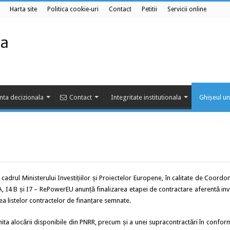
Harta site
Politica cookie-uri
Contact
Petitii
Servicii online
nta decizionala
Contact
Integritate institutionala
Ghișeul un
cadrul Ministerului Investițiilor și Proiectelor Europene, în calitate de Coord
, I4 B și I7 – RePowerEU anunță finalizarea etapei de contractare aferentă inve
a listelor contractelor de finanțare semnate.
imita alocării disponibile din PNRR, precum și a unei supracontractări în confor