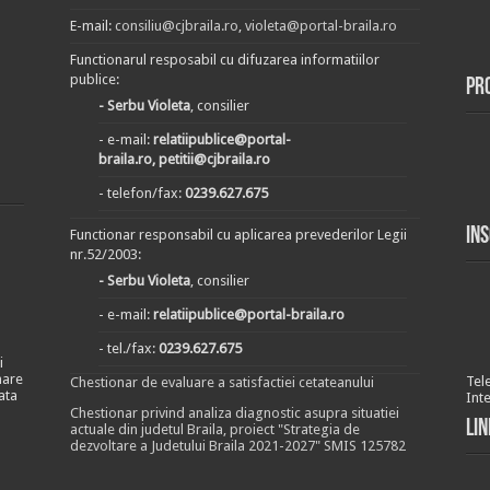
E-mail:
consiliu@cjbraila.ro
,
violeta@portal-braila.ro
Functionarul resposabil cu difuzarea informatiilor
publice:
Pr
- Serbu Violeta
, consilier
- e-mail:
relatiipublice@portal-
braila.ro, petitii@cjbraila.ro
- telefon/fax:
0239.627.675
In
Functionar responsabil cu aplicarea prevederilor Legii
nr.52/2003:
- Serbu Violeta
, consilier
- e-mail:
relatiipublice@portal-braila.ro
- tel./fax:
0239.627.675
i
nare
Tel
Chestionar de evaluare a satisfactiei cetateanului
ata
Int
Chestionar privind analiza diagnostic asupra situatiei
Lin
actuale din judetul Braila, proiect "Strategia de
dezvoltare a Judetului Braila 2021-2027" SMIS 125782