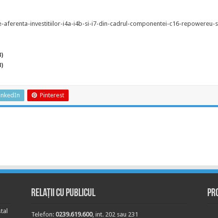
e-aferenta-investitiilor-i4a-i4b-si-i7-din-cadrul-componentei-c16-repowereu-s
B)
B)
inkedIn
Pinterest
Relații cu publicul
Pr
tal
Telefon:
0239.619.600
, int. 202 sau 231