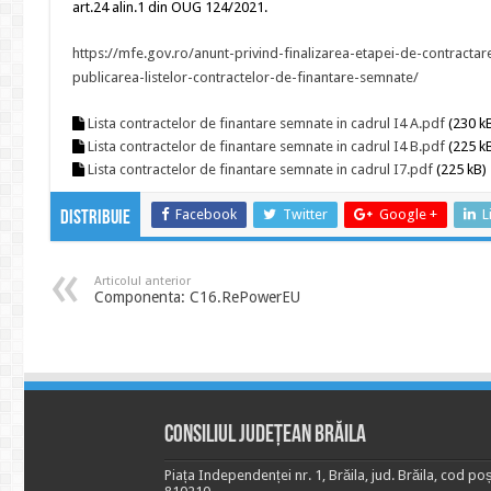
art.24 alin.1 din OUG 124/2021.
https://mfe.gov.ro/anunt-privind-finalizarea-etapei-de-contractar
publicarea-listelor-contractelor-de-finantare-semnate/
Lista contractelor de finantare semnate in cadrul I4 A.pdf
(230 k
Lista contractelor de finantare semnate in cadrul I4 B.pdf
(225 k
Lista contractelor de finantare semnate in cadrul I7.pdf
(225 kB)
Facebook
Twitter
Google +
L
Distribuie
Articolul anterior
Componenta: C16.RePowerEU
Consiliul Județean Brăila
Piața Independenței nr. 1, Brăila, jud. Brăila, cod poș