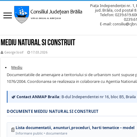
Piața Independenței nr. 1, 
jud. Brăila, cod poștal 
Telefon: 0239.619.600
0239.6
E-mail: consiliu@cjbra
Mediu Natural si Construit
George Iosif
17.03.2026
Mediu
Documentatiile de amenajare a teritoriului si de urbanism sunt supuse p
1076/2004. Coordonarea se realizeaza in colaborare cu Agentia Nationala
🌿 Contact ANMAP Braila:
B-dul Independentei nr 16, bloc B5, Brai
DOCUMENTE MEDIU NATURAL SI CONSTRUIT
Lista documentatii, anunturi,proceduri, harti tematice – model
📄
Informare public • documentare