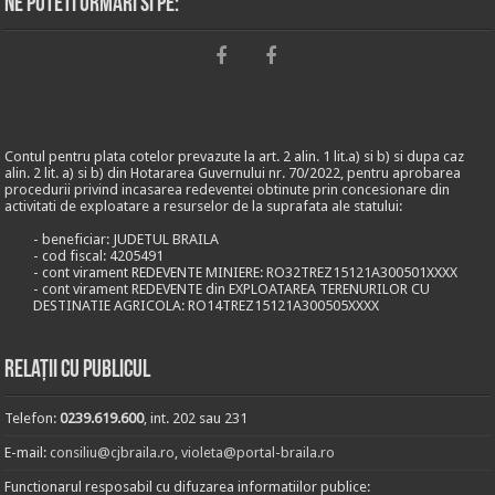
Ne puteti urmari si pe:
Contul pentru plata cotelor prevazute la art. 2 alin. 1 lit.a) si b) si dupa caz
alin. 2 lit. a) si b) din Hotararea Guvernului nr. 70/2022, pentru aprobarea
procedurii privind incasarea redeventei obtinute prin concesionare din
activitati de exploatare a resurselor de la suprafata ale statului:
- beneficiar: JUDETUL BRAILA
- cod fiscal: 4205491
- cont virament REDEVENTE MINIERE: RO32TREZ15121A300501XXXX
- cont virament REDEVENTE din EXPLOATAREA TERENURILOR CU
DESTINATIE AGRICOLA: RO14TREZ15121A300505XXXX
Relații cu publicul
Telefon:
0239.619.600
, int. 202 sau 231
E-mail:
consiliu@cjbraila.ro
,
violeta@portal-braila.ro
Functionarul resposabil cu difuzarea informatiilor publice: