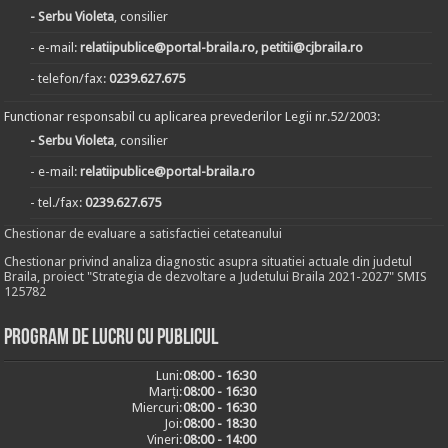
- Serbu Violeta
, consilier
- e-mail:
relatiipublice@portal-braila.ro, petitii@cjbraila.ro
- telefon/fax:
0239.627.675
Functionar responsabil cu aplicarea prevederilor Legii nr.52/2003:
- Serbu Violeta
, consilier
- e-mail:
relatiipublice@portal-braila.ro
- tel./fax:
0239.627.675
Chestionar de evaluare a satisfactiei cetateanului
Chestionar privind analiza diagnostic asupra situatiei actuale din judetul
Braila, proiect "Strategia de dezvoltare a Judetului Braila 2021-2027" SMIS
125782
Program de lucru cu publicul
Luni:
08:00 - 16:30
Marți:
08:00 - 16:30
Miercuri:
08:00 - 16:30
Joi:
08:00 - 18:30
Vineri:
08:00 - 14:00