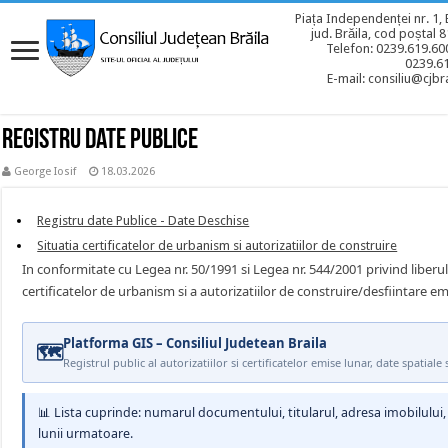
Piața Independenței nr. 1, 
jud. Brăila, cod poștal 
Telefon: 0239.619.600
0239.6
E-mail: consiliu@cjbra
Registru date Publice
George Iosif
18.03.2026
Registru date Publice - Date Deschise
Situatia certificatelor de urbanism si autorizatiilor de construire
In conformitate cu Legea nr. 50/1991 si Legea nr. 544/2001 privind liberul a
certificatelor de urbanism si a autorizatiilor de construire/desfiintare em
Platforma GIS – Consiliul Judetean Braila
🗺
Registrul public al autorizatiilor si certificatelor emise lunar, date spatiale
📊 Lista cuprinde: numarul documentului, titularul, adresa imobilului, ti
lunii urmatoare.