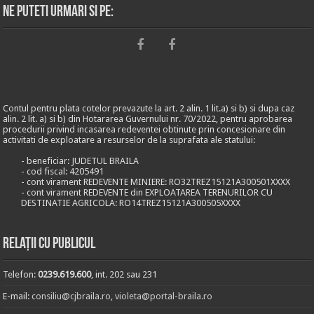
Ne puteti urmari si pe:
Contul pentru plata cotelor prevazute la art. 2 alin. 1 lit.a) si b) si dupa caz
alin. 2 lit. a) si b) din Hotararea Guvernului nr. 70/2022, pentru aprobarea
procedurii privind incasarea redeventei obtinute prin concesionare din
activitati de exploatare a resurselor de la suprafata ale statului:
- beneficiar: JUDETUL BRAILA
- cod fiscal: 4205491
- cont virament REDEVENTE MINIERE: RO32TREZ15121A300501XXXX
- cont virament REDEVENTE din EXPLOATAREA TERENURILOR CU
DESTINATIE AGRICOLA: RO14TREZ15121A300505XXXX
Relații cu publicul
Telefon:
0239.619.600
, int. 202 sau 231
E-mail:
consiliu@cjbraila.ro
,
violeta@portal-braila.ro