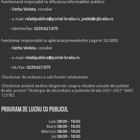
Functionarul resposabil cu difuzarea informatiilor publice:
- Serbu Violeta
, consilier
- e-mail:
relatiipublice@portal-braila.ro, petitii@cjbraila.ro
- telefon/fax:
0239.627.675
Functionar responsabil cu aplicarea prevederilor Legii nr.52/2003:
- Serbu Violeta
, consilier
- e-mail:
relatiipublice@portal-braila.ro
- tel./fax:
0239.627.675
Chestionar de evaluare a satisfactiei cetateanului
Chestionar privind analiza diagnostic asupra situatiei actuale din judetul
Braila, proiect "Strategia de dezvoltare a Judetului Braila 2021-2027" SMIS
125782
Program de lucru cu publicul
Luni:
08:00 - 16:30
Marți:
08:00 - 16:30
Miercuri:
08:00 - 16:30
Joi:
08:00 - 18:30