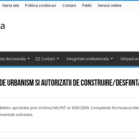
Harta site
Politica cookie-uri
Contact
Petitii
Servicii online
ta decizionala
Contact
Integritate institutionala
Ghișeul un
de Urbanism si Autorizatii de Construire/Desfiin
elelor aprobate prin Ordinul MLPAT nr. 839/2009. Completati formularul elec
umentele solicitate.