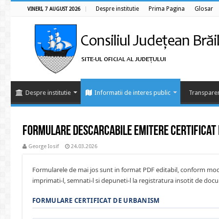
Despre institutie
Prima Pagina
Glosar
VINERI, 7 AUGUST 2026
Despre institutie
Informatii de interes public
Transparen
Formulare descarcabile emitere Certificat 
George Iosif
24.03.2026
Formularele de mai jos sunt in format PDF editabil, conform mod
imprimati-l, semnati-l si depuneti-l la registratura insotit de doc
FORMULARE CERTIFICAT DE URBANISM