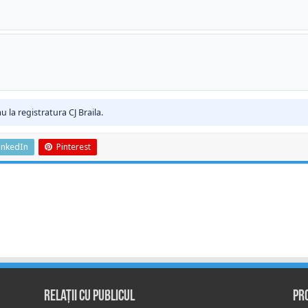
u la registratura CJ Braila.
inkedIn
Pinterest
Relații cu publicul
Pr