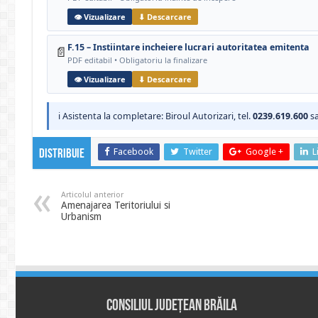
👁 Vizualizare
⬇ Descarcare
F.15 – Instiintare incheiere lucrari autoritatea emitenta
📄
PDF editabil • Obligatoriu la finalizare
👁 Vizualizare
⬇ Descarcare
ℹ Asistenta la completare: Biroul Autorizari, tel.
0239.619.600
sa
Facebook
Twitter
Google +
L
Distribuie
Articolul anterior
Amenajarea Teritoriului si
Urbanism
Consiliul Județean Brăila