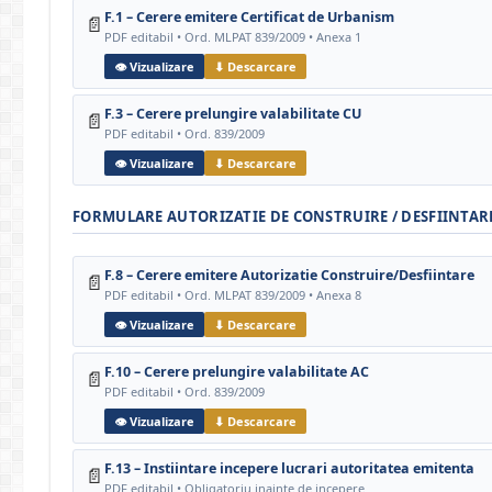
F.1 – Cerere emitere Certificat de Urbanism
📄
PDF editabil • Ord. MLPAT 839/2009 • Anexa 1
👁 Vizualizare
⬇ Descarcare
F.3 – Cerere prelungire valabilitate CU
📄
PDF editabil • Ord. 839/2009
👁 Vizualizare
⬇ Descarcare
FORMULARE AUTORIZATIE DE CONSTRUIRE / DESFIINTAR
F.8 – Cerere emitere Autorizatie Construire/Desfiintare
📄
PDF editabil • Ord. MLPAT 839/2009 • Anexa 8
👁 Vizualizare
⬇ Descarcare
F.10 – Cerere prelungire valabilitate AC
📄
PDF editabil • Ord. 839/2009
👁 Vizualizare
⬇ Descarcare
F.13 – Instiintare incepere lucrari autoritatea emitenta
📄
PDF editabil • Obligatoriu inainte de incepere