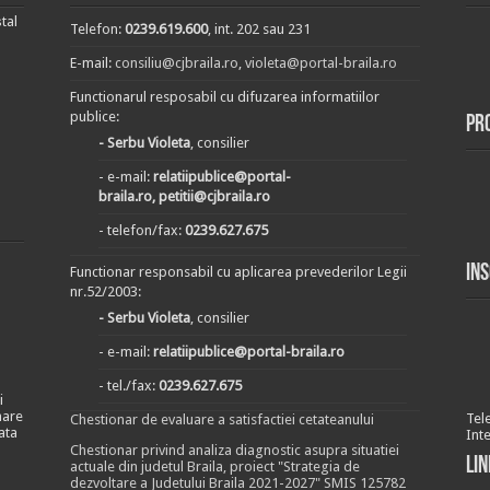
tal
Telefon:
0239.619.600
, int. 202 sau 231
E-mail:
consiliu@cjbraila.ro
,
violeta@portal-braila.ro
Functionarul resposabil cu difuzarea informatiilor
publice:
Pr
- Serbu Violeta
, consilier
- e-mail:
relatiipublice@portal-
braila.ro, petitii@cjbraila.ro
- telefon/fax:
0239.627.675
In
Functionar responsabil cu aplicarea prevederilor Legii
nr.52/2003:
- Serbu Violeta
, consilier
- e-mail:
relatiipublice@portal-braila.ro
- tel./fax:
0239.627.675
i
nare
Tel
Chestionar de evaluare a satisfactiei cetateanului
ata
Int
Chestionar privind analiza diagnostic asupra situatiei
Lin
actuale din judetul Braila, proiect "Strategia de
dezvoltare a Judetului Braila 2021-2027" SMIS 125782