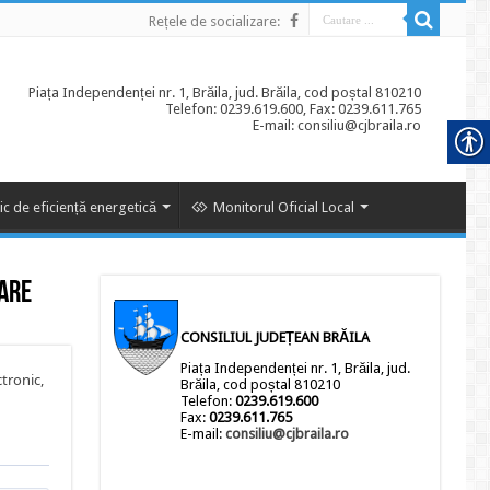
Rețele de socializare:
Piața Independenței nr. 1, Brăila, jud. Brăila, cod poștal 810210
Telefon: 0239.619.600, Fax: 0239.611.765
E-mail: consiliu@cjbraila.ro
ic de eficiență energetică
Monitorul Oficial Local
tare
CONSILIUL JUDEȚEAN BRĂILA
Piața Independenței nr. 1, Brăila, jud.
tronic,
Brăila, cod poștal 810210
Telefon:
0239.619.600
Fax:
0239.611.765
E-mail:
consiliu@cjbraila.ro