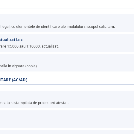
gal, cu elementele de identificare ale imobilului si scopul solicitarii.
tualizat la zi
drare 1:5000 sau 1:10000, actualizat.
ila in vigoare (copie).
NTARE (AC/AD)
nata si stampilata de proiectant atestat.