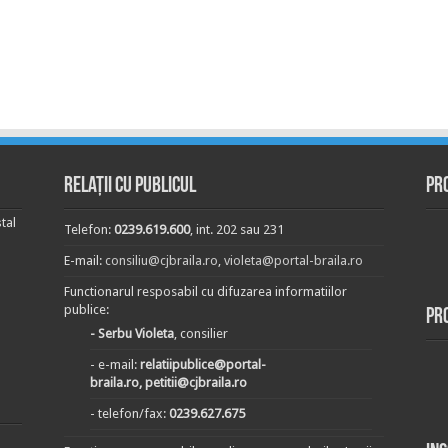
Relații cu publicul
Pr
tal
Telefon:
0239.619.600
, int. 202 sau 231
E-mail:
consiliu@cjbraila.ro
,
violeta@portal-braila.ro
Functionarul resposabil cu difuzarea informatiilor
publice:
Pr
- Serbu Violeta
, consilier
- e-mail:
relatiipublice@portal-
braila.ro, petitii@cjbraila.ro
- telefon/fax:
0239.627.675