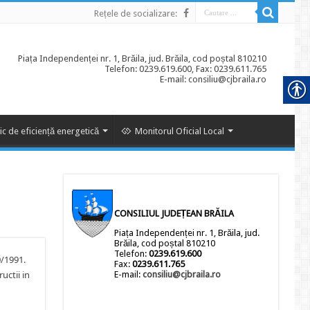
Rețele de socializare:
Piața Independenței nr. 1, Brăila, jud. Brăila, cod poștal 810210
Telefon: 0239.619.600, Fax: 0239.611.765
E-mail: consiliu@cjbraila.ro
ic de eficiență energetică
Monitorul Oficial Local
CONSILIUL JUDEȚEAN BRĂILA
Piața Independenței nr. 1, Brăila, jud.
Brăila, cod poștal 810210
Telefon:
0239.619.600
0/1991.
Fax:
0239.611.765
uctii in
E-mail:
consiliu@cjbraila.ro