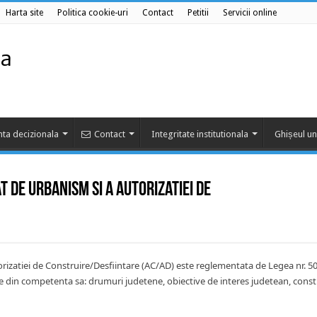
Harta site
Politica cookie-uri
Contact
Petitii
Servicii online
ta decizionala
Contact
Integritate institutionala
Ghișeul un
 de Urbanism si a Autorizatiei de
orizatiei de Construire/Desfiintare (AC/AD) este reglementata de Legea nr. 5
e din competenta sa: drumuri judetene, obiective de interes judetean, constr