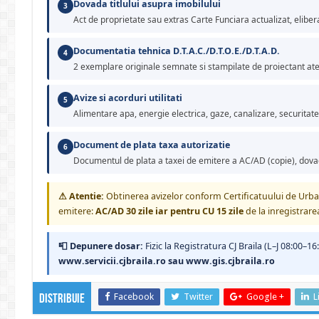
Dovada titlului asupra imobilului
3
Act de proprietate sau extras Carte Funciara actualizat, eliber
Documentatia tehnica D.T.A.C./D.T.O.E./D.T.A.D.
4
2 exemplare originale semnate si stampilate de proiectant atest
Avize si acorduri utilitati
5
Alimentare apa, energie electrica, gaze, canalizare, securitate 
Document de plata taxa autorizatie
6
Documentul de plata a taxei de emitere a AC/AD (copie), dova
⚠ Atentie:
Obtinerea avizelor conform Certificatuului de Urban
emitere:
AC/AD 30 zile iar pentru CU 15 zile
de la inregistrar
📮 Depunere dosar:
Fizic la Registratura CJ Braila (L–J 08:00–1
www.servicii.cjbraila.ro sau www.gis.cjbraila.ro
Facebook
Twitter
Google +
L
Distribuie