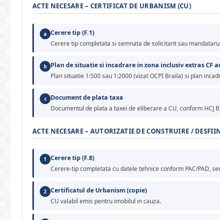
ACTE NECESARE – CERTIFICAT DE URBANISM (CU)
Cerere tip (F.1)
a
Cerere tip completata si semnata de solicitant sau mandatarul le
Plan de situatie si incadrare in zona inclusiv extras CF ac
b
Plan situatie 1:500 sau 1:2000 (vizat OCPI Braila) si plan inca
Document de plata taxa
c
Documentul de plata a taxei de eliberare a CU, conform HCJ Bra
ACTE NECESARE – AUTORIZATIE DE CONSTRUIRE / DESFII
Cerere tip (F.8)
1
Cerere-tip completata cu datele tehnice conform PAC/PAD, sem
Certificatul de Urbanism (copie)
2
CU valabil emis pentru imobilul in cauza.