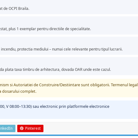
at de OCPI Braila.
at, plus 1 exemplar pentru directiile de specialitate.
incendiu, protectia mediului – numai cele relevante pentru tipul lucrarii.
da plata taxa timbru de arhitectura, dovada OAR unde este cazul.
ism si Autoriatiei de Construire/Destiintare sunt obligatorii. Termenul legal
ea dosarului complet.
6:00, V 08:00–13:30) sau electronic prin platformele electronice
inkedIn
Pinterest