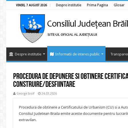
Despre institutie
Prima Pagina
Glosar
VINERI, 7 AUGUST 2026
Despre institutie
Informatii de interes public
Transparen
Procedura de depunere si obtinere Certificat
Construire/Desfiintare
George Iosif
24.03.2026
Procedura de obtinere a Certificatului de Urbanism (CU) si a Aut
Consiliul Judetean Braila emite aceste documente pentru lucraril
extravilan.