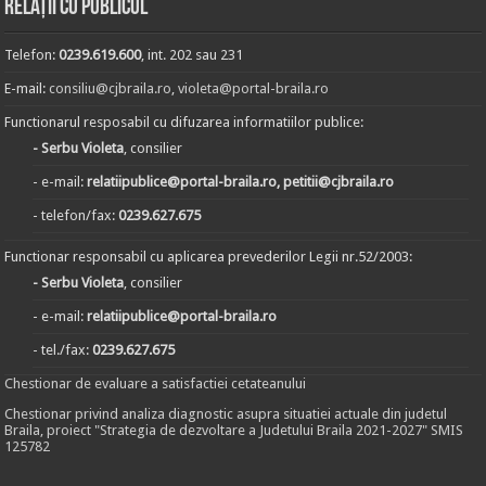
Relații cu publicul
Telefon:
0239.619.600
, int. 202 sau 231
E-mail:
consiliu@cjbraila.ro
,
violeta@portal-braila.ro
Functionarul resposabil cu difuzarea informatiilor publice:
- Serbu Violeta
, consilier
- e-mail:
relatiipublice@portal-braila.ro, petitii@cjbraila.ro
- telefon/fax:
0239.627.675
Functionar responsabil cu aplicarea prevederilor Legii nr.52/2003:
- Serbu Violeta
, consilier
- e-mail:
relatiipublice@portal-braila.ro
- tel./fax:
0239.627.675
Chestionar de evaluare a satisfactiei cetateanului
Chestionar privind analiza diagnostic asupra situatiei actuale din judetul
Braila, proiect "Strategia de dezvoltare a Judetului Braila 2021-2027" SMIS
125782