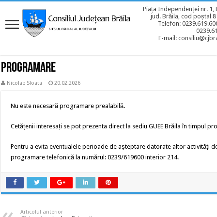
Piața Independenței nr. 1, 
jud. Brăila, cod poștal 
Telefon: 0239.619.600
0239.6
E-mail: consiliu@cjbra
Programare
Nicolae Sloata
20.02.2026
Nu este necesară programare prealabilă.
Cetățenii interesați se pot prezenta direct la sediu GUEE Brăila în timpul pr
Pentru a evita eventualele perioade de așteptare datorate altor activități d
programare telefonică la numărul: 0239/619600 interior 214.
Articolul anterior