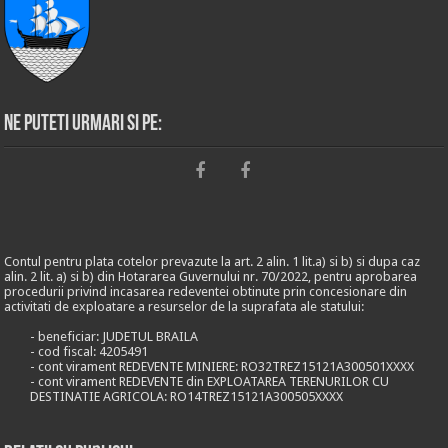
Ne puteti urmari si pe:
Contul pentru plata cotelor prevazute la art. 2 alin. 1 lit.a) si b) si dupa caz
alin. 2 lit. a) si b) din Hotararea Guvernului nr. 70/2022, pentru aprobarea
procedurii privind incasarea redeventei obtinute prin concesionare din
activitati de exploatare a resurselor de la suprafata ale statului:
- beneficiar: JUDETUL BRAILA
- cod fiscal: 4205491
- cont virament REDEVENTE MINIERE: RO32TREZ15121A300501XXXX
- cont virament REDEVENTE din EXPLOATAREA TERENURILOR CU
DESTINATIE AGRICOLA: RO14TREZ15121A300505XXXX