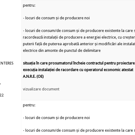
pentru:
- locuri de consum și de producere noi
- locuri de consum/de consum și de producere existente la care 
racordează instalații de producere a energiei electrice, cu crește
puterii față de puterea aprobată anterior și modificări ale instalaț
electrice din amonte de punctul de delimitare
INTERES
situația în care prosumatorul încheie contractul pentru proiectare
execuția instalației de racordare cu operatorul economic atestat
A.N.R.E. (OE)
,
vizualizare document
022
pentru:
- locuri de consum și de producere noi
- locuri de consum/de consum și de producere existente la care 