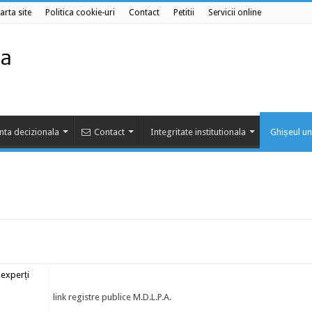
arta site
Politica cookie-uri
Contact
Petitii
Servicii online
nta decizionala
Contact
Integritate institutionala
Ghișeul un
 experți
link registre publice M.D.L.P.A.