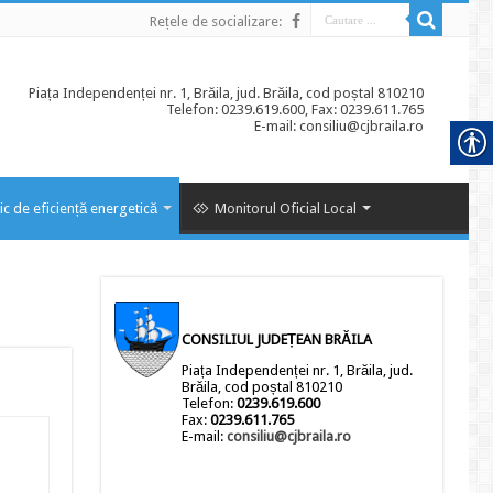
Rețele de socializare:
Piața Independenței nr. 1, Brăila, jud. Brăila, cod poștal 810210
Telefon: 0239.619.600, Fax: 0239.611.765
E-mail: consiliu@cjbraila.ro
ic de eficiență energetică
Monitorul Oficial Local
CONSILIUL JUDEȚEAN BRĂILA
Piața Independenței nr. 1, Brăila, jud.
Brăila, cod poștal 810210
Telefon:
0239.619.600
Fax:
0239.611.765
E-mail:
consiliu@cjbraila.ro