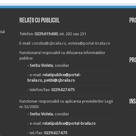
Relații cu publicul
Pr
tal
Telefon:
0239.619.600
, int. 202 sau 231
E-mail:
consiliu@cjbraila.ro
,
violeta@portal-braila.ro
Functionarul resposabil cu difuzarea informatiilor
publice:
Pr
- Serbu Violeta
, consilier
- e-mail:
relatiipublice@portal-
braila.ro, petitii@cjbraila.ro
- telefon/fax:
0239.627.675
In
Functionar responsabil cu aplicarea prevederilor Legii
nr.52/2003:
- Serbu Violeta
, consilier
- e-mail:
relatiipublice@portal-braila.ro
- tel./fax:
0239.627.675