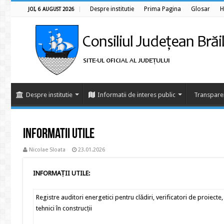
Despre institutie
Prima Pagina
Glosar
H
JOI, 6 AUGUST 2026
Despre institutie
Informatii de interes public
Transpare
Informatii utile
Nicolae Sloata
23.01.2026
INFORMAȚII UTILE:
Registre auditori energetici pentru clădiri, verificatori de proiecte,
tehnici în construcții