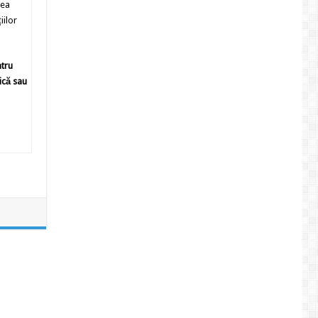
rea
iilor
ntru
ică sau