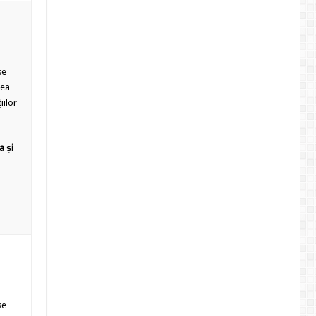
se
rea
iilor
a și
se