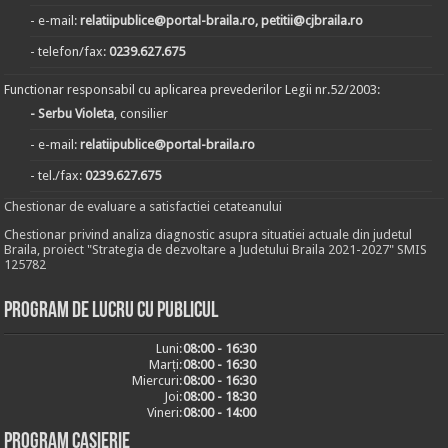
- e-mail:
relatiipublice@portal-braila.ro, petitii@cjbraila.ro
- telefon/fax:
0239.627.675
Functionar responsabil cu aplicarea prevederilor Legii nr.52/2003:
- Serbu Violeta
, consilier
- e-mail:
relatiipublice@portal-braila.ro
- tel./fax:
0239.627.675
Chestionar de evaluare a satisfactiei cetateanului
Chestionar privind analiza diagnostic asupra situatiei actuale din judetul
Braila, proiect "Strategia de dezvoltare a Judetului Braila 2021-2027" SMIS
125782
Program de lucru cu publicul
Luni:
08:00 - 16:30
Marți:
08:00 - 16:30
Miercuri:
08:00 - 16:30
Joi:
08:00 - 18:30
Vineri:
08:00 - 14:00
Program casierie