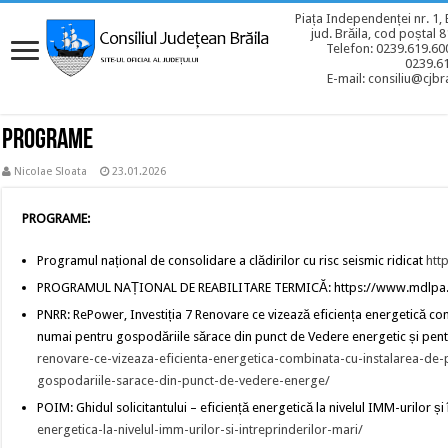
Piața Independenței nr. 1, 
jud. Brăila, cod poștal 
Telefon: 0239.619.600
0239.6
E-mail: consiliu@cjbra
Programe
Nicolae Sloata
23.01.2026
PROGRAME:
Programul național de consolidare a clădirilor cu risc seismic ridicat
htt
PROGRAMUL NAȚIONAL DE REABILITARE TERMICĂ: https://www.mdlpa.
PNRR: RePower, Investiția 7 Renovare ce vizează eficiența energetică comb
numai pentru gospodăriile sărace din punct de Vedere energetic și pent
renovare-ce-vizeaza-eficienta-energetica-combinata-cu-instalarea-de-p
gospodariile-sarace-din-punct-de-vedere-energe/
POIM: Ghidul solicitantului – eficiență energetică la nivelul IMM-urilor și
energetica-la-nivelul-imm-urilor-si-intreprinderilor-mari/