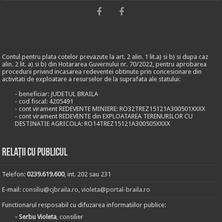
Contul pentru plata cotelor prevazute la art. 2 alin. 1 lit.a) si b) si dupa caz
alin. 2 lit. a) si b) din Hotararea Guvernului nr. 70/2022, pentru aprobarea
procedurii privind incasarea redeventei obtinute prin concesionare din
activitati de exploatare a resurselor de la suprafata ale statului:
- beneficiar: JUDETUL BRAILA
- cod fiscal: 4205491
- cont virament REDEVENTE MINIERE: RO32TREZ15121A300501XXXX
- cont virament REDEVENTE din EXPLOATAREA TERENURILOR CU
DESTINATIE AGRICOLA: RO14TREZ15121A300505XXXX
Relații cu publicul
Telefon:
0239.619.600
, int. 202 sau 231
E-mail:
consiliu@cjbraila.ro
,
violeta@portal-braila.ro
Functionarul resposabil cu difuzarea informatiilor publice:
- Serbu Violeta
, consilier