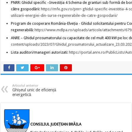
PNRR: Ghidul specific –Investiția 4 Schema de granturi sub formă de bonu
către gospodării:
https://mfe.gov.ro/pnrr-ghidul-specific-investitia-
utilizarii-energiei-din-surse-regenerabile-de-catre-gospodarii/
Program de cooperare România-Elveția - Ghidul solicitantului pentru Com
regenerabilă:
https://www.mdlpa.ro/uploads/articole/attachments/6
ANRE – Ghidul prosumatorului cu capacitate de cel mult 400 kW pe loc 
content/uploads/2023/07/Ghidul_prosumatorului_actualizare_23.03.202
Lista auditori/manageri autorizati:
https://portal.anre.ro/PublicLists/Aut
Articolul anterior
Ghișeul unic de eficiență
energetică
CONSILIUL JUDEȚEAN BRĂILA