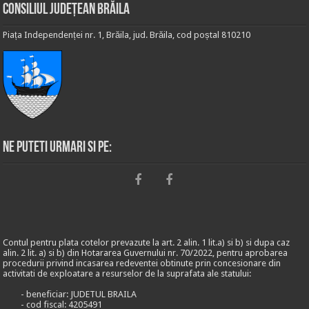
Consiliul Județean Brăila
Piața Independenței nr. 1, Brăila, jud. Brăila, cod poștal 810210
Ne puteti urmari si pe:
Contul pentru plata cotelor prevazute la art. 2 alin. 1 lit.a) si b) si dupa caz
alin. 2 lit. a) si b) din Hotararea Guvernului nr. 70/2022, pentru aprobarea
procedurii privind incasarea redeventei obtinute prin concesionare din
activitati de exploatare a resurselor de la suprafata ale statului:
- beneficiar: JUDETUL BRAILA
- cod fiscal: 4205491