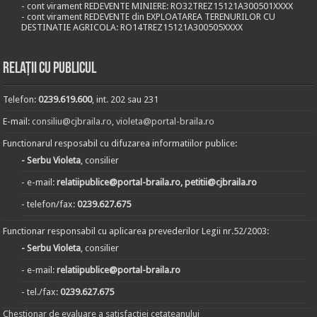
- cont virament REDEVENTE MINIERE: RO32TREZ15121A300501XXXX
- cont virament REDEVENTE din EXPLOATAREA TERENURILOR CU
DESTINATIE AGRICOLA: RO14TREZ15121A300505XXXX
Relații cu publicul
Telefon:
0239.619.600
, int. 202 sau 231
E-mail:
consiliu@cjbraila.ro
,
violeta@portal-braila.ro
Functionarul resposabil cu difuzarea informatiilor publice:
- Serbu Violeta
, consilier
- e-mail:
relatiipublice@portal-braila.ro, petitii@cjbraila.ro
- telefon/fax:
0239.627.675
Functionar responsabil cu aplicarea prevederilor Legii nr.52/2003:
- Serbu Violeta
, consilier
- e-mail:
relatiipublice@portal-braila.ro
- tel./fax:
0239.627.675
Chestionar de evaluare a satisfactiei cetateanului