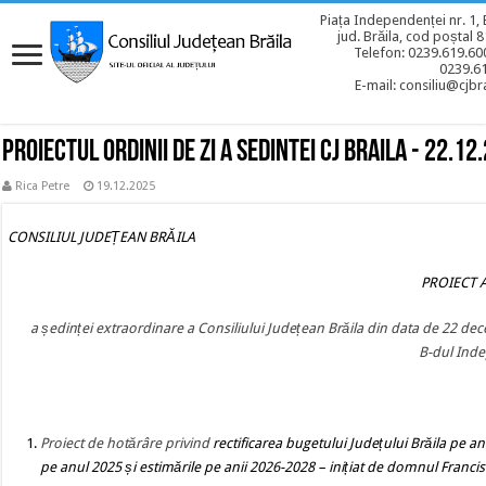
Piața Independenței nr. 1, 
jud. Brăila, cod poștal 
Telefon: 0239.619.600
0239.6
E-mail: consiliu@cjbra
Proiectul ordinii de zi a sedintei CJ BRAILA - 22.12
Rica Petre
19.12.2025
CONSILIUL JUDEȚEAN BRĂILA
PROIECT AL O
a ședinței extraordinare a Consiliului Județean Brăila din data de 22 d
B-dul Inde
Proiect de hotărâre privind
rectificarea bugetului Județului Brăila pe an
pe anul 2025 și estimările pe anii 2026-2028
– inițiat de domnul Francis