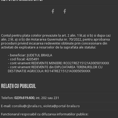
Contul pentru plata cotelor prevazute la art. 2 alin. 1 lit.a) si b) si dupa caz
alin. 2 lit. a) si b) din Hotararea Guvernului nr. 70/2022, pentru aprobarea
procedurii privind incasarea redeventei obtinute prin concesionare din
activitati de exploatare a resurselor de la suprafata ale statului:
- beneficiar: JUDETUL BRAILA
- cod fiscal: 4205491
- cont virament REDEVENTE MINIERE: RO32TREZ15121A300501XXXX
- cont virament REDEVENTE din EXPLOATAREA TERENURILOR CU
DESTINATIE AGRICOLA: RO14TREZ15121A300505XXXX
Relații cu publicul
Telefon:
0239.619.600
, int. 202 sau 231
E-mail:
consiliu@cjbraila.ro
,
violeta@portal-braila.ro
Functionarul resposabil cu difuzarea informatiilor publice: