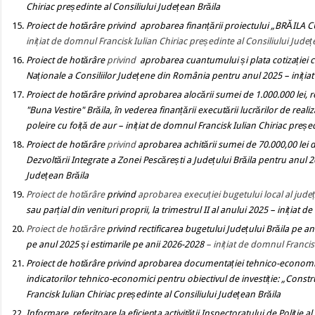
Chiriac președinte al Consiliului Județean Brăila
Proiect de hotărâre
privind aprobarea finanțării proiectului „BRĂILA
inițiat de domnul Francisk Iulian Chiriac președinte al Consiliului Județ
Proiect de hotărâre
privind
aprobarea cuantumului și plata cotizației ce
Naționale a Consiliilor Județene din România pentru anul 2025
– iniți
Proiect de hotărâre privind
aprobarea alocării sumei de 1.000.000 lei
, 
"
Buna Vestire" Brăila, în vederea finanțării executării lucrărilor de reali
poleire cu foiță de aur
– inițiat de domnul Francisk Iulian Chiriac președ
Proiect de hotărâre
privind
aprobarea achitării sumei de 70.000,00 lei
Dezvoltării Integrate a Zonei Pescărești a Județului Brăila pentru anul 
Județean Brăila
Proiect de hotărâre
privind
aprobarea execuției bugetului local al județ
sau parțial din venituri proprii,
la trimestrul II al anului
2025
– inițiat d
Proiect de hotărâre
privind
rectificarea bugetului Județului Brăila pe an
pe anul 2025 și estimarile pe anii 2026-2028
– inițiat de domnul Francis
Proiect de hotărâre
privind aprobarea documentației tehnico-econom
indicatorilor tehnico-economici pentru obiectivul de investiție:
„Constru
Francisk Iulian Chiriac președinte al Consiliului Județean Brăila
Informare, referitoare la eficien
ța activității Inspectoratului de Poliție 