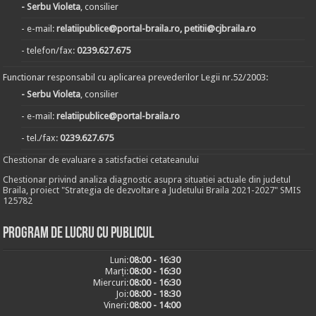
- Serbu Violeta
, consilier
- e-mail:
relatiipublice@portal-braila.ro, petitii@cjbraila.ro
- telefon/fax:
0239.627.675
Functionar responsabil cu aplicarea prevederilor Legii nr.52/2003:
- Serbu Violeta
, consilier
- e-mail:
relatiipublice@portal-braila.ro
- tel./fax:
0239.627.675
Chestionar de evaluare a satisfactiei cetateanului
Chestionar privind analiza diagnostic asupra situatiei actuale din judetul
Braila, proiect "Strategia de dezvoltare a Judetului Braila 2021-2027" SMIS
125782
Program de lucru cu publicul
Luni:
08:00 - 16:30
Marți:
08:00 - 16:30
Miercuri:
08:00 - 16:30
Joi:
08:00 - 18:30
Vineri:
08:00 - 14:00