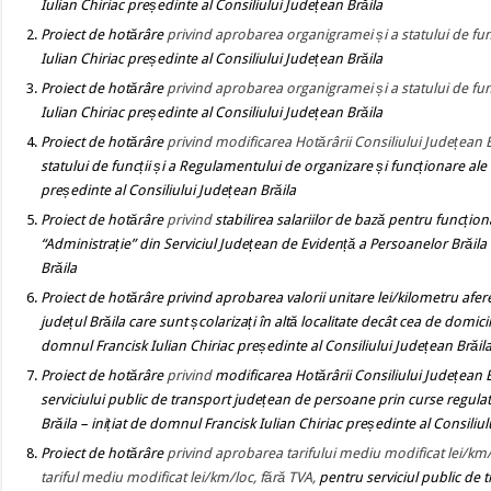
Iulian Chiriac președinte al Consiliului Județean Brăila
Proiect de hotărâre
privind aprobarea organigramei și a statului de func
Iulian Chiriac președinte al Consiliului Județean Brăila
Proiect de hotărâre
privind aprobarea organigramei și a statului de funcț
Iulian Chiriac președinte al Consiliului Județean Brăila
Proiect de hotărâre
privind modificarea Hotărârii Consiliului Județean
statului de funcții și a Regulamentului de organizare și funcționare ale 
președinte al Consiliului Județean Brăila
Proiect de hotărâre
privind
stabilirea salariilor de bază pentru funcțion
“Administrație” din Serviciul Județean de Evidență a Persoanelor Brăila
Brăila
Proiect de hotărâre
privind aprobarea valorii unitare lei/kilometru afer
județul Brăila care sunt școlarizați în altă localitate decât cea de domic
domnul Francisk Iulian Chiriac președinte al Consiliului Județean Brăil
Proiect de hotărâre
privind
modificarea Hotărârii Consiliului Județean 
serviciului public de transport județean de persoane prin curse regulate 
Brăila
– inițiat de domnul Francisk Iulian Chiriac președinte al Consiliul
Proiect de hotărâre
privind aprobarea tarifului mediu modificat lei/km/lo
tariful mediu modificat lei/km/loc, fără TVA,
pentru serviciul public de