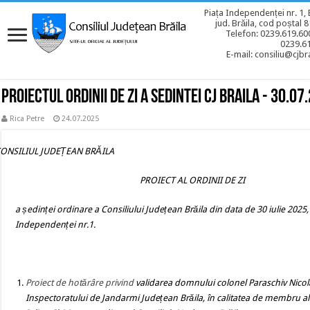
Piața Independenței nr. 1, 
jud. Brăila, cod poștal 
Telefon: 0239.619.600
0239.6
E-mail: consiliu@cjbra
Proiectul ordinii de zi a sedintei CJ BRAILA - 30.07
Rica Petre
24.07.2025
CONSILIUL JUDEȚEAN BRĂILA
PROIECT AL ORDINII DE ZI
a ședinței ordinare a Consiliului Județean Brăila din data de 30 iulie 2025, 
Independenței nr.1.
Proiect de hotărâre
privind
validarea domnului colonel Paraschiv Nicolae
Inspectoratului de Jandarmi Județean Brăila, în calitatea de membru al A