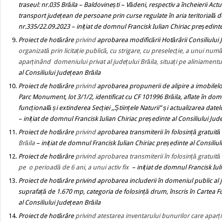
traseul: nr.035 Brăila – Baldovinești – Vădeni, respectiv a încheierii Actu
transport județean de persoane prin curse regulate în aria teritorială d
nr.335/22.09.2023
– inițiat de domnul Francisk Iulian Chiriac președinte
Proiect de hotărâre
privind
aprobarea modificării Hotărârii Consiliului 
organizată prin licitație publică, cu strigare, cu preselecție, a unui
aparținând domeniului privat al județului Brăila, situați pe aliniamen
al Consiliului Județean Brăila
Proiect de hotărâre
privind
aprobarea propunerii de alipire a imobilelor 
Parc Monument, lot 3/1/2, identificat cu CF 101996 Brăila, aflate în domen
funcțională și extinderea Secției ,,Științele Naturii” și actualizarea dat
– inițiat de domnul Francisk Iulian Chiriac președinte al Consiliului Jud
Proiect de hotărâre
privind
aprobarea transmiterii în folosință gratuită 
Brăila
– inițiat de domnul Francisk Iulian Chiriac președinte al Consiliul
Proiect de hotărâre
privind aprobarea transmiterii în folosință gratuită
pe o perioadă de 6 ani, a unui activ fix
– inițiat de domnul Francisk Iul
Proiect de hotărâre
privind
aprobarea includerii în domeniul public al j
suprafață de 1.670 mp, categoria de folosință drum, înscris în Cartea
al Consiliului Județean Brăila
Proiect de hotărâre
privind atestarea inventarului bunurilor care aparț