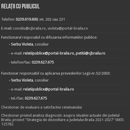
Relații cu publicul
Telefon:
0239.619.600
, int. 202 sau 231
E-mail:
consiliu@cjbraila.ro
,
violeta@portal-braila.ro
Functionarul resposabil cu difuzarea informatiilor publice:
- Serbu Violeta
, consilier
- e-mail:
relatiipublice@portal-braila.ro, petitii@cjbraila.ro
- telefon/fax:
0239.627.675
Functionar responsabil cu aplicarea prevederilor Legii nr.52/2003:
- Serbu Violeta
, consilier
- e-mail:
relatiipublice@portal-braila.ro
- tel./fax:
0239.627.675
Chestionar de evaluare a satisfactiei cetateanului
Chestionar privind analiza diagnostic asupra situatiei actuale din judetul
Braila, proiect "Strategia de dezvoltare a Judetului Braila 2021-2027" SMIS
125782