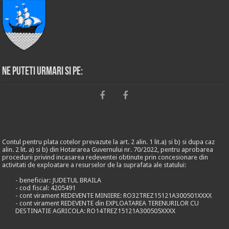
Ne puteti urmari si pe:
Contul pentru plata cotelor prevazute la art. 2 alin. 1 lit.a) si b) si dupa caz
alin. 2 lit. a) si b) din Hotararea Guvernului nr. 70/2022, pentru aprobarea
procedurii privind incasarea redeventei obtinute prin concesionare din
activitati de exploatare a resurselor de la suprafata ale statului:
- beneficiar: JUDETUL BRAILA
- cod fiscal: 4205491
- cont virament REDEVENTE MINIERE: RO32TREZ15121A300501XXXX
- cont virament REDEVENTE din EXPLOATAREA TERENURILOR CU
DESTINATIE AGRICOLA: RO14TREZ15121A300505XXXX