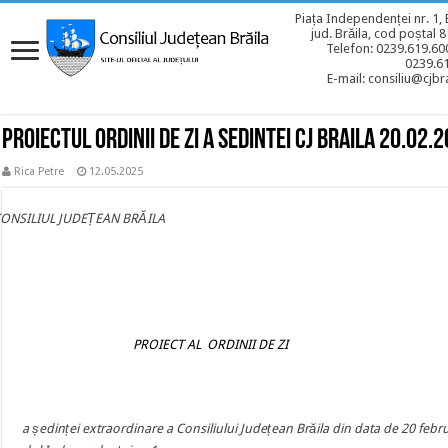
Piața Independenței nr. 1, 
jud. Brăila, cod poștal 
Telefon: 0239.619.600
0239.6
E-mail: consiliu@cjbra
Proiectul ordinii de zi a sedintei CJ BRAILA 20.02.
Rica Petre
12.05.2025
CONSILIUL JUDEȚEAN BRĂILA
PROIECT AL ORDINII DE ZI
a ședinței extraordinare a Consiliului Județean Brăila din data de 20 febr