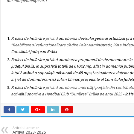
dul Independenței nr.1
Proiect de hotărâre
privind
aprobarea devizului general actualizat și a i
”
Reabilitare și refuncționalizare clădire Palat Administrativ, Piața Indep
Consiliului Județean Brăila
Proiect de hotărâre privind
aprobarea propunerii de dezmembrare în două
județul Brăila, în suprafață totală de 61042 mp, aflat în domeniul publi
lotul 2 având o suprafață măsurată de 48 mp și actualizarea datelor de 
inițiat de domnul Francisk Iulian Chiriac președinte al Consiliului Județ
Proiect de hotărâre
privind aprobarea unei plăți parțiale din contribuția
activității sportive a Handbal Club “Dunărea” Brăila pe anul 2025
- iniț
Articolul anterior
Arhiva 2023-2025