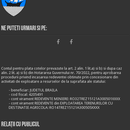
Ne puteti urmari si pe:
Contul pentru plata cotelor prevazute la art. 2 alin. 1 lit.a) si b) si dupa caz
alin. 2 lit. a) si b) din Hotararea Guvernului nr. 70/2022, pentru aprobarea
procedurii privind incasarea redeventei obtinute prin concesionare din
activitati de exploatare a resurselor de la suprafata ale statului:
- beneficiar: JUDETUL BRAILA
- cod fiscal: 4205491
- cont virament REDEVENTE MINIERE: RO32TREZ15121A300501XXXX
- cont virament REDEVENTE din EXPLOATAREA TERENURILOR CU
DESTINATIE AGRICOLA: RO14TREZ15121A300505XXXX
Relații cu publicul