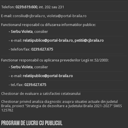
Telefon:
0239.619.600
, int. 202 sau 231
E-mail:
consiliu@cjbraila.ro
,
violeta@portal-braila.ro
Functionarul resposabil cu difuzarea informatiilor publice:
- Serbu Violeta
, consilier
- e-mail:
relatiipublice@portal-braila.ro, petitii@cjbraila.ro
- telefon/fax:
0239.627.675
Functionar responsabil cu aplicarea prevederilor Legii nr.52/2003:
- Serbu Violeta
, consilier
- e-mail:
relatiipublice@portal-braila.ro
- tel./fax:
0239.627.675
Chestionar de evaluare a satisfactiei cetateanului
Chestionar privind analiza diagnostic asupra situatiei actuale din judetul
Braila, proiect "Strategia de dezvoltare a Judetului Braila 2021-2027" SMIS
125782
Program de lucru cu publicul