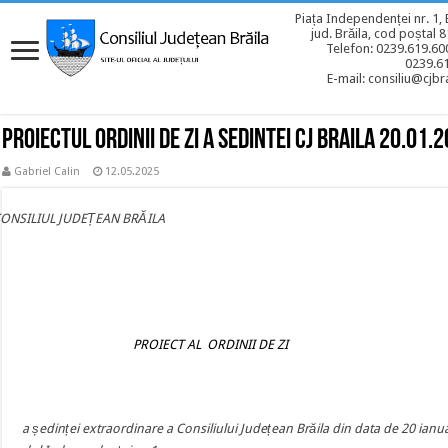
Piața Independenței nr. 1, 
jud. Brăila, cod poștal 
Telefon: 0239.619.600
0239.6
E-mail: consiliu@cjbra
Proiectul ordinii de zi a sedintei CJ BRAILA 20.01.
Gabriel Calin
12.05.2025
CONSILIUL JUDEȚEAN BRĂILA
PROIECT AL ORDINII DE ZI
a ședinței extraordinare a Consiliului Județean Brăila din data de 20 ianu