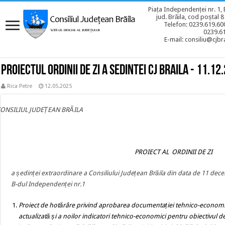
Piața Independenței nr. 1, 
jud. Brăila, cod poștal 
Telefon: 0239.619.600
0239.6
E-mail: consiliu@cjbra
Proiectul ordinii de zi a sedintei CJ BRAILA - 11.12
Rica Petre
12.05.2025
CONSILIUL JUDEȚEAN BRĂILA
PROIECT AL ORDINII DE ZI
a ședinței extraordinare a Consiliului Județean Brăila din data de 11 dec
B-dul Independenței nr.1
Proiect de hotărâre privind
aprobarea documentației tehnico-econom
actualizată
și a noilor indicatori tehnico-economici pentru obiectivul de