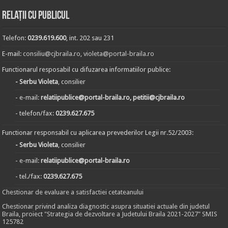
Relații cu publicul
Telefon:
0239.619.600
, int. 202 sau 231
E-mail:
consiliu@cjbraila.ro
,
violeta@portal-braila.ro
Functionarul resposabil cu difuzarea informatiilor publice:
- Serbu Violeta
, consilier
- e-mail:
relatiipublice@portal-braila.ro, petitii@cjbraila.ro
- telefon/fax:
0239.627.675
Functionar responsabil cu aplicarea prevederilor Legii nr.52/2003:
- Serbu Violeta
, consilier
- e-mail:
relatiipublice@portal-braila.ro
- tel./fax:
0239.627.675
Chestionar de evaluare a satisfactiei cetateanului
Chestionar privind analiza diagnostic asupra situatiei actuale din judetul
Braila, proiect "Strategia de dezvoltare a Judetului Braila 2021-2027" SMIS
125782