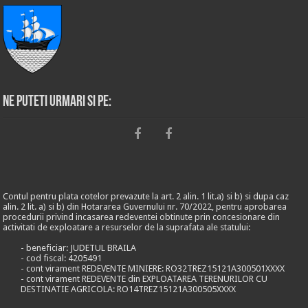
Ne puteti urmari si pe:
Contul pentru plata cotelor prevazute la art. 2 alin. 1 lit.a) si b) si dupa caz
alin. 2 lit. a) si b) din Hotararea Guvernului nr. 70/2022, pentru aprobarea
procedurii privind incasarea redeventei obtinute prin concesionare din
activitati de exploatare a resurselor de la suprafata ale statului:
- beneficiar: JUDETUL BRAILA
- cod fiscal: 4205491
- cont virament REDEVENTE MINIERE: RO32TREZ15121A300501XXXX
- cont virament REDEVENTE din EXPLOATAREA TERENURILOR CU
DESTINATIE AGRICOLA: RO14TREZ15121A300505XXXX