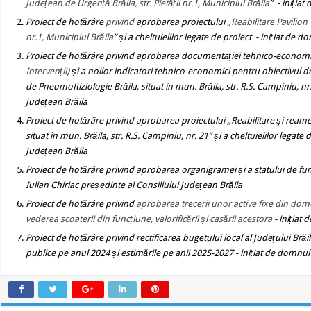
Județean de Urgență Brăila, str. Pietății nr.1, Municipiul Brăila
” -
inițiat
Proiect de hotărâre
privind
aprobarea proiectului
„Reabilitare Pavilion 
nr.1, Municipiul Brăila
” și a cheltuielilor legate de proiect
-
inițiat de do
Proiect de hotărâre privind
aprobarea documentației tehnico-econom
Intervenții
) și a noilor indicatori tehnico-economici pentru obiectivul de
de Pneumoftiziologie Brăila, situat în mun. Brăila, str. R.S. Campiniu, nr
Județean Brăila
Proiect de hotărâre privind
aprobarea proiectului
„
Reabilitare şi reame
situat în mun. Brăila, str. R.S. Campiniu, nr. 21” și a cheltuielilor legate 
Județean Brăila
Proiect de
hotărâre privind aprobarea organigramei și a statului de funcți
Iulian Chiriac președinte al Consiliului Județean Brăila
Proiect de hotărâre privind
aprobarea trecerii unor active fixe din domen
vederea scoaterii din funcțiune, valorificării și casării acestora
-
inițiat 
Proiect de hotărâre privind rectificarea bugetului local al Județului Brăi
publice pe anul 2024 și estimările pe anii 2025-2027
-
inițiat de domnul 