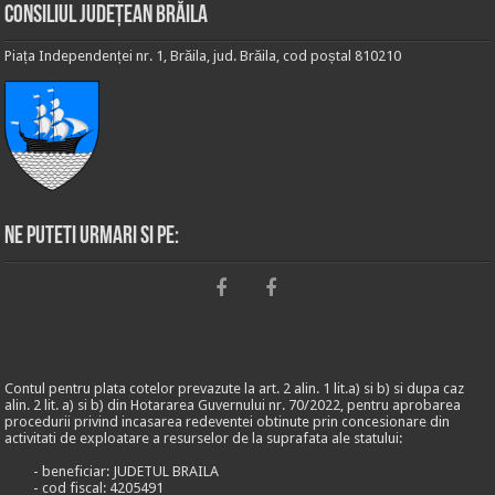
Consiliul Județean Brăila
Piața Independenței nr. 1, Brăila, jud. Brăila, cod poștal 810210
Ne puteti urmari si pe:
Contul pentru plata cotelor prevazute la art. 2 alin. 1 lit.a) si b) si dupa caz
alin. 2 lit. a) si b) din Hotararea Guvernului nr. 70/2022, pentru aprobarea
procedurii privind incasarea redeventei obtinute prin concesionare din
activitati de exploatare a resurselor de la suprafata ale statului:
- beneficiar: JUDETUL BRAILA
- cod fiscal: 4205491