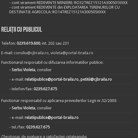
- cont virament REDEVENTE MINIERE: RO32TREZ15121A300501XXXX
- cont virament REDEVENTE din EXPLOATAREA TERENURILOR CU
DESTINATIE AGRICOLA: RO14TREZ15121A300505XXXX
Relații cu publicul
Telefon:
0239.619.600
, int. 202 sau 231
E-mail:
consiliu@cjbraila.ro
,
violeta@portal-braila.ro
Functionarul resposabil cu difuzarea informatiilor publice:
- Serbu Violeta
, consilier
- e-mail:
relatiipublice@portal-braila.ro, petitii@cjbraila.ro
- telefon/fax:
0239.627.675
Functionar responsabil cu aplicarea prevederilor Legii nr.52/2003:
- Serbu Violeta
, consilier
- e-mail:
relatiipublice@portal-braila.ro
- tel./fax:
0239.627.675
Chestionar de evaluare a satisfactiei cetateanului