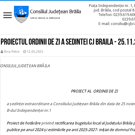
Piața Independenței nr. 1, 
jud. Brăila, cod poștal 
Telefon: 0239.619.600
0239.6
E-mail: consiliu@cjbra
Proiectul ordinii de zi a sedintei CJ BRAILA - 25.11
Rica Petre
12.05.2025
CONSILIUL JUDEȚEAN BRĂILA
PROIECT AL ORDINII DE ZI
a ședinței extraordinare a Consiliului Județean Brăila din data de 25 noi
B-dul Independenței nr.1
Proiect de hotărâre
privind
rectificarea bugetului local al Județului Brăila
publice pe anul 2024 și estimările pe anii 2025-2027- inițiat de domnul Fra