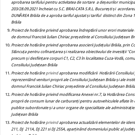
aprobarea tarifului pentru activitatea de sortare a deșeurilor municipale
203/28.09.2021 încheiat cu S.C. BRAI-CATA S.R.L. București și acordar
DUNĂREA Brăila de a aproba tariful ajustat și tariful distinct din Zona 
Brăila
Proiect de
hotărâre
privind aprobarea îndreptării unor erori materiale d
de domnul Francisk Iulian Chiriac președinte al Consiliului Județean Br
Proiect de hotărâre
privind
aprobarea asocierii Județului Brăila, prin C
Stăncuța
pentru cofinanțarea și realizarea obiectivului de investiții
“
Con
precum și desființare corpuri C1, C2, C3 în localitatea Cuza-Vodă, com
Consiliului Județean Brăila
Proiect de hotărâre
privind
aprobarea modificării Hotărârii Consiliului J
reprezentând venituri proprii ale Consiliului Județean Brăila și ale inst
domnul Francisk Iulian Chiriac președinte al Consiliului Județean Brăil
Proiect de hotărâre
privind modificarea Anexei nr.7, la Hotărârea Consi
proprii de consum lunar de carburanți pentru autovehiculele aflate în dot
publice subordonate și a unor organe de specialitate ale administrați
Județean Brăila
Proiect de hotărâre
privind
aprobarea actualizării elementelor de identi
211, DJ 211A, DJ 221 si DJ 255A, aparținând domeniului public al Județu