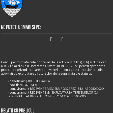
Ne puteti urmari si pe:
Contul pentru plata cotelor prevazute la art. 2 alin. 1 lit.a) si b) si dupa caz
alin. 2 lit. a) si b) din Hotararea Guvernului nr. 70/2022, pentru aprobarea
procedurii privind incasarea redeventei obtinute prin concesionare din
activitati de exploatare a resurselor de la suprafata ale statului:
- beneficiar: JUDETUL BRAILA
- cod fiscal: 4205491
- cont virament REDEVENTE MINIERE: RO32TREZ15121A300501XXXX
- cont virament REDEVENTE din EXPLOATAREA TERENURILOR CU
DESTINATIE AGRICOLA: RO14TREZ15121A300505XXXX
Relații cu publicul