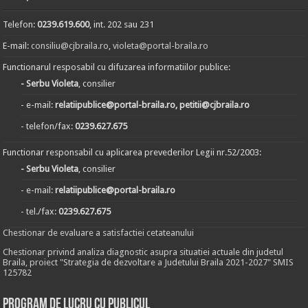
Telefon:
0239.619.600
, int. 202 sau 231
E-mail:
consiliu@cjbraila.ro
,
violeta@portal-braila.ro
Functionarul resposabil cu difuzarea informatiilor publice:
- Serbu Violeta
, consilier
- e-mail:
relatiipublice@portal-braila.ro, petitii@cjbraila.ro
- telefon/fax:
0239.627.675
Functionar responsabil cu aplicarea prevederilor Legii nr.52/2003:
- Serbu Violeta
, consilier
- e-mail:
relatiipublice@portal-braila.ro
- tel./fax:
0239.627.675
Chestionar de evaluare a satisfactiei cetateanului
Chestionar privind analiza diagnostic asupra situatiei actuale din judetul
Braila, proiect "Strategia de dezvoltare a Judetului Braila 2021-2027" SMIS
125782
Program de lucru cu publicul