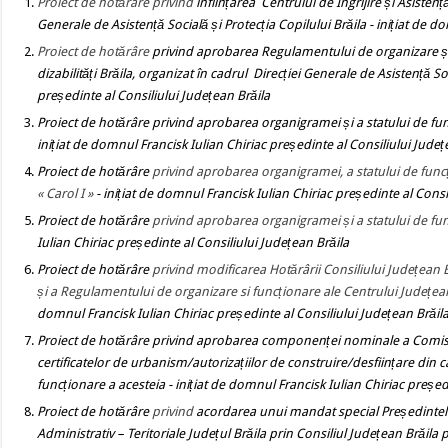
Proiect de hotărâre
privind
î
nființarea Centrului de Ingrijire și Asisten
Generale de Asistență Socială și Protecția Copilului Brăila
- inițiat de d
Proiect de hotărâre
privind aprobarea Regulamentului de organizare și f
dizabilități Brăila, organizat în cadrul Direcției Generale de Asistență So
președinte al Consiliului Județean Brăila
Proiect de hotărâre
privind aprobarea organigramei și a statului de fun
inițiat de domnul Francisk Iulian Chiriac președinte al Consiliului Județ
Proiect de hotărâre
privind aprobarea organigramei, a statului de funcț
« Carol I »
- inițiat de domnul Francisk Iulian Chiriac președinte al Consi
Proiect de hotărâre
privind aprobarea organigramei și a statului de fun
Iulian Chiriac președinte al Consiliului Județean Brăila
Proiect de hotărâre
privind modificarea Hotărârii Consiliului Județean 
și a Regulamentului de organizare si funcționare ale Centrului Județea
domnul Francisk Iulian Chiriac președinte al Consiliului Județean Brăil
Proiect de hotărâre
privind
aprobarea
componenței nominale a Comisie
certificatelor de urbanism/autorizațiilor de construire/desființare din 
funcționare a acesteia
- inițiat de domnul Francisk Iulian Chiriac președ
Proiect de hotărâre
privind
acordarea unui mandat special Președintelui 
Administrativ – Teritoriale Județul Brăila prin Consiliul Județean Brăi