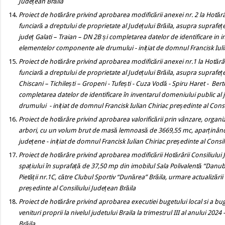
Județean Brăila
Proiect de hotărâre
privind aprobarea modificării anexei nr. 2 la Hotărâ
funciară a dreptului de proprietate al Județului Brăila, asupra suprafe
județ Galati – Traian – DN 2B și completarea datelor de identificare in i
elementelor componente ale drumului - inițiat de domnul Francisk Iulia
Proiect de hotărâre
privind
aprobarea modificării anexei nr.1 la Hotărâ
funciară a dreptului de proprietate al Județului Brăila, asupra suprafe
Chiscani – Tichilești – Gropeni - Tufești - Cuza Vodă - Spiru Haret - Berteș
completarea datelor de identificare în inventarul domeniului public al j
drumului
- inițiat de domnul Francisk Iulian Chiriac președinte al Cons
Proiect de hotărâre
privind
aprobarea valorificării prin vânzare, organiz
arbori, cu un volum brut de masă lemnoasă de 3669,55 mc, aparținând d
județene
- inițiat de domnul Francisk Iulian Chiriac președinte al Consil
Proiect de hotărâre
privind aprobarea modificării Hotărârii Consiliului
spațiului în suprafață de 37,50 mp din imobilul Sala Polivalentă “Danubius
Pietății nr.1C, către Clubul Sportiv “Dunărea” Brăila, urmare actualizării 
președinte al Consiliului Județean Brăila
Proiect de hotărâre
privind aprobarea executiei bugetului local si a bugetu
venituri proprii la nivelul judetului Braila la trimestrul III al anului 202
Brăila