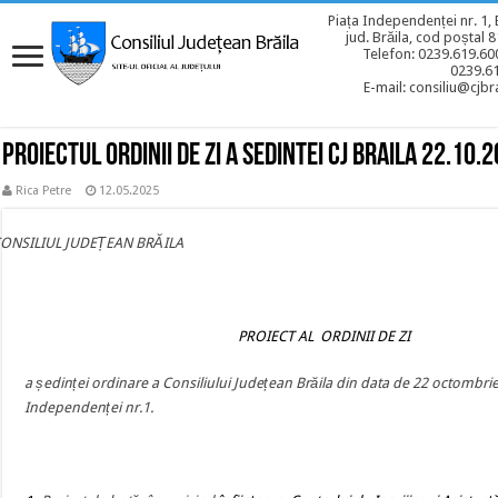
Piața Independenței nr. 1, 
jud. Brăila, cod poștal 
Telefon: 0239.619.600
0239.6
E-mail: consiliu@cjbra
Proiectul ordinii de zi a sedintei CJ BRAILA 22.10.
Rica Petre
12.05.2025
CONSILIUL JUDEȚEAN BRĂILA
PROIECT AL ORDINII DE ZI
a ședinței ordinare a Consiliului Județean Brăila din data de 22 octombri
Independenței nr.1.