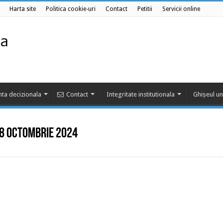
Harta site
Politica cookie-uri
Contact
Petitii
Servicii online
ta decizionala
Contact
Integritate institutionala
Ghișeul un
 08 octombrie 2024