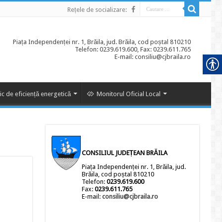
Rețele de socializare:
Piața Independenței nr. 1, Brăila, jud. Brăila, cod poștal 810210
Telefon: 0239.619.600, Fax: 0239.611.765
E-mail: consiliu@cjbraila.ro
ic de eficiență energetică
Monitorul Oficial Local
CONSILIUL JUDEȚEAN BRĂILA
Piața Independenței nr. 1, Brăila, jud.
Brăila, cod poștal 810210
Telefon:
0239.619.600
Fax:
0239.611.765
E-mail:
consiliu@cjbraila.ro