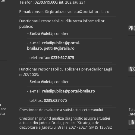
tal
Telefon:
0239.619.600
, int. 202 sau 231
E-mail:
consiliu@cjbraila.ro
,
violeta@portal-braila.ro
Functionarul resposabil cu difuzarea informatiilor
publice:
Pr
- Serbu Violeta
, consilier
- e-mail:
relatiipublice@portal-
braila.ro, petitii@cjbraila.ro
- telefon/fax:
0239.627.675
In
Functionar responsabil cu aplicarea prevederilor Legii
nr.52/2003:
- Serbu Violeta
, consilier
- e-mail:
relatiipublice@portal-braila.ro
- tel./fax:
0239.627.675
i
nare
Tel
Chestionar de evaluare a satisfactiei cetateanului
ata
Int
Chestionar privind analiza diagnostic asupra situatiei
Lin
actuale din judetul Braila, proiect "Strategia de
dezvoltare a Judetului Braila 2021-2027" SMIS 125782