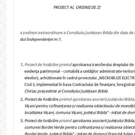
PROIECT AL ORDINII DE ZI
a ședinței extraordinare a Consiliului Județean Brăila din data d
dul Independenței nr.1.
Proiect de hotărâre
privind
aprobarea transferului dreptului de p
evidenţa patrimonial - contabilă a unităţilor administrativ-teritor
elevilor), achizitionate în cadrul proiectului „MICROBUZE 
Cod 3, implementat în baza Contractului de finanţare, înregistra
Chiriac președinte al Consiliului Județean Brăila
Proiect de hotărâre
privind aprobarea asocierii Județului Brăila
Vișani
pentru cofinanțarea și realizarea obiectivului de investiți
localitatea Vișani, comuna Vișani, județul Brăila
”
- inițiat de do
Proiect de hotărâre
privind
aprobarea asocierii Județului Brăila
comunei
Bordei Verde
pentru cofinanțarea și realizarea obiectiv
Bordei Verde, județul Brăila
”
-
inițiat de domnul Francisk Iulian 