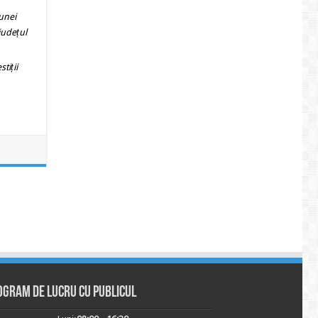
unei
 județul
tiții
ogram de lucru cu publicul