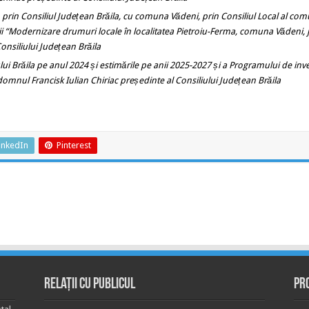
, prin Consiliul Județean Brăila, cu comuna
Vădeni,
prin Consiliul Local al com
ii
“
Modernizare drumuri locale în localitatea Pietroiu-Ferma, comuna
Vădeni
,
onsiliului Județean Brăila
ului Brăila pe anul 2024 și estimările pe anii 2025-2027 și a Programului de inves
 domnul Francisk Iulian Chiriac președinte al Consiliului Județean Brăila
inkedIn
Pinterest
Relații cu publicul
Pr