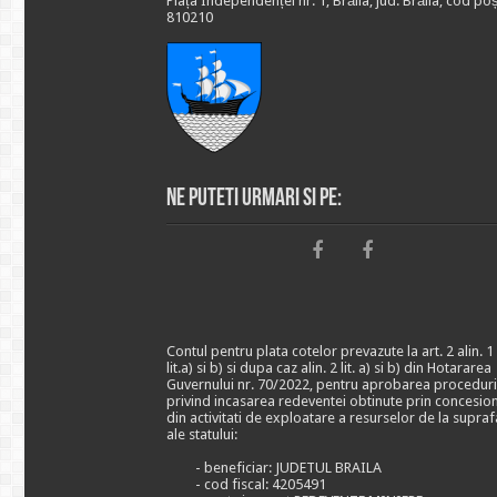
Piața Independenței nr. 1, Brăila, jud. Brăila, cod poș
810210
Ne puteti urmari si pe:
Contul pentru plata cotelor prevazute la art. 2 alin. 1
lit.a) si b) si dupa caz alin. 2 lit. a) si b) din Hotararea
Guvernului nr. 70/2022, pentru aprobarea proceduri
privind incasarea redeventei obtinute prin concesio
din activitati de exploatare a resurselor de la supraf
ale statului:
- beneficiar: JUDETUL BRAILA
- cod fiscal: 4205491