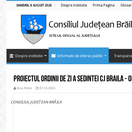
Despre institutie
Prima Pagina
Glosar
SAMBATA, 8 AUGUST 2026
Despre institutie
Informatii de interes public
Transparen
Proiectul ordinii de zi a sedintei CJ Braila -
Rica Petre
07.10.2024
CONSILIUL JUDEȚEAN BRĂILA