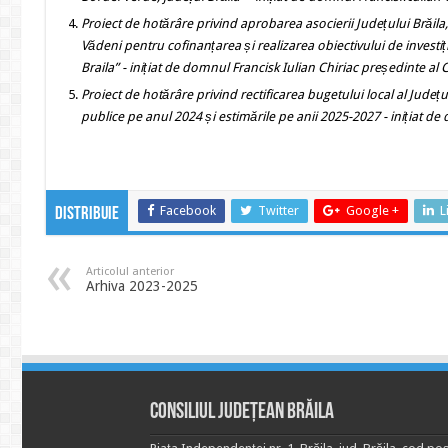
Proiect de hotărâre privind
aprobarea asocierii Județului Brăila
Vădeni
pentru cofinanțarea și realizarea obiectivului de investiț
Braila
”
-
inițiat de domnul Francisk Iulian Chiriac președinte al C
Proiect de hotărâre
privind rectificarea bugetului local al Județ
publice pe anul 2024 și estimările pe anii 2025-2027
- inițiat de
Facebook
Twitter
Google +
L
Distribuie
Articolul anterior
Arhiva 2023-2025
Consiliul Județean Brăila