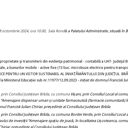
e 8 octombrie 2024, ora
10.00,
Sala Rond
ă
a Palatului Administrativ, situată în Br
roprietate şi transmiterii din evidenţa patrimonial - contabilă a UAT- Judeţul Br
iale, a bunurilor mobile - active fixe (13 buc. microbuze electrice pentru transpo
ELECTRICE PENTRU UN VIITOR SUSTENABIL AL INVAȚĂMÂNTULUI DIN JUDEȚUL BRĂ
t la Ministerul Educației sub nr.11977/12.09.2023
- inițiat de domnul Francisk Iu
, prin Consiliul Județean Brăila, cu comuna
Vișani,
prin Consiliul Local al com
i
“
Amenajare dispensar uman și unitate farmaceutică (farmacie comunitară) î
mnul Francisk Iulian Chiriac președinte al Consiliului Județean Brăila
, prin Consiliul Județean Brăila, cu comuna
Bordei Verde,
prin Consiliul Local a
ului de investiții
“
Amenajare spațiu de joacă, în localitatea Lișcoteanca, com
Chiriac președinte al Consiliului Județean Brăila