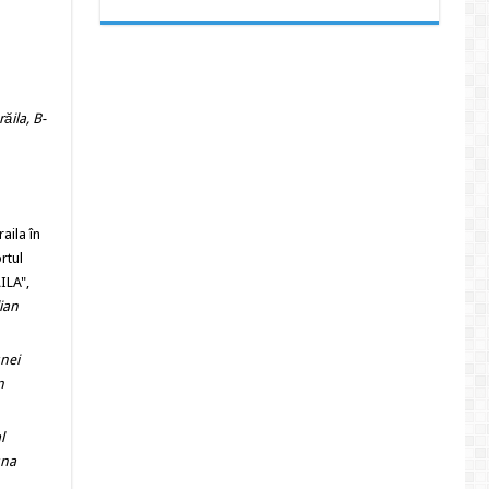
ăila, B-
aila în
rtul
ILA",
lian
unei
n
l
una