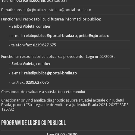
Telefon:
0239.619.600
, int. 202 sau 231
E-mail:
consiliu@cjbraila.ro
,
violeta@portal-braila.ro
Functionarul resposabil cu difuzarea informatiilor publice:
- Serbu Violeta
, consilier
- e-mail:
relatiipublice@portal-braila.ro, petitii@cjbraila.ro
- telefon/fax:
0239.627.675
Functionar responsabil cu aplicarea prevederilor Legii nr.52/2003:
- Serbu Violeta
, consilier
- e-mail:
relatiipublice@portal-braila.ro
- tel./fax:
0239.627.675
Chestionar de evaluare a satisfactiei cetateanului
Chestionar privind analiza diagnostic asupra situatiei actuale din judetul
Braila, proiect "Strategia de dezvoltare a Judetului Braila 2021-2027" SMIS
125782
Program de lucru cu publicul
Luni:
08:00 - 16:30