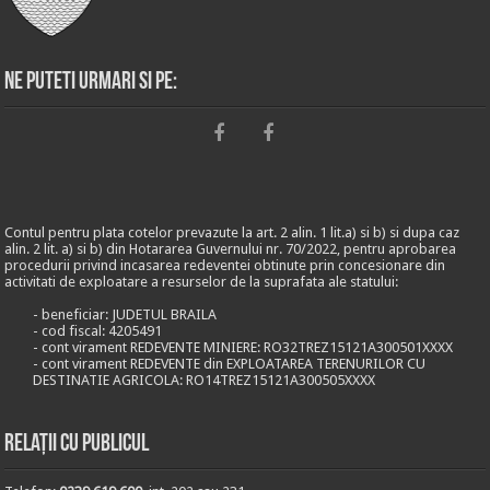
Ne puteti urmari si pe:
Contul pentru plata cotelor prevazute la art. 2 alin. 1 lit.a) si b) si dupa caz
alin. 2 lit. a) si b) din Hotararea Guvernului nr. 70/2022, pentru aprobarea
procedurii privind incasarea redeventei obtinute prin concesionare din
activitati de exploatare a resurselor de la suprafata ale statului:
- beneficiar: JUDETUL BRAILA
- cod fiscal: 4205491
- cont virament REDEVENTE MINIERE: RO32TREZ15121A300501XXXX
- cont virament REDEVENTE din EXPLOATAREA TERENURILOR CU
DESTINATIE AGRICOLA: RO14TREZ15121A300505XXXX
Relații cu publicul