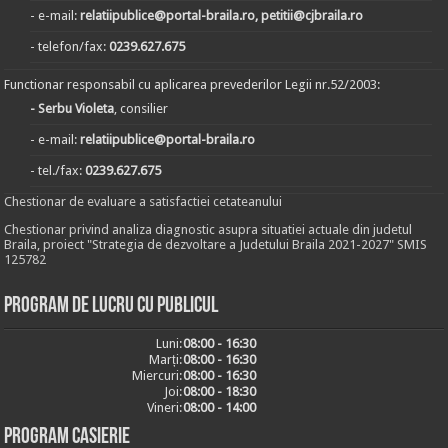
- e-mail:
relatiipublice@portal-braila.ro, petitii@cjbraila.ro
- telefon/fax:
0239.627.675
Functionar responsabil cu aplicarea prevederilor Legii nr.52/2003:
- Serbu Violeta
, consilier
- e-mail:
relatiipublice@portal-braila.ro
- tel./fax:
0239.627.675
Chestionar de evaluare a satisfactiei cetateanului
Chestionar privind analiza diagnostic asupra situatiei actuale din judetul
Braila, proiect "Strategia de dezvoltare a Judetului Braila 2021-2027" SMIS
125782
Program de lucru cu publicul
Luni:
08:00 - 16:30
Marți:
08:00 - 16:30
Miercuri:
08:00 - 16:30
Joi:
08:00 - 18:30
Vineri:
08:00 - 14:00
Program casierie