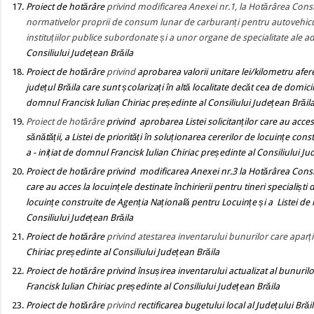
Proiect de hotărâre
privind modificarea Anexei nr.1, la Hotărârea Consi
normativelor proprii de consum lunar de carburanți pentru autovehiculel
instituțiilor publice subordonate și a unor organe de specialitate ale a
Consiliului Județean Brăila
Proiect de hotărâre
privind
aprobarea valorii unitare lei/kilometru afer
județul Brăila care sunt școlarizați în altă localitate decăt cea de domicil
domnul Francisk Iulian Chiriac președinte al Consiliului Județean Brăil
Proiect de hotărâre
privind
aprobarea Listei solicitanților care au acces
sănătății, a Listei de priorități în soluționarea cererilor de locuințe con
a - inițiat de domnul Francisk Iulian Chiriac președinte al Consiliului J
Proiect de hotărâre
privind
modificarea Anexei nr.3 la Hotărârea Consili
care au acces la locuințele destinate închirierii pentru tineri specialiști 
locuințe construite de Agenția Națională pentru Locuințe și a Listei de re
Consiliului Județean Brăila
Proiect de hotărâre
privind atestarea inventarului bunurilor care aparți
Chiriac președinte al Consiliului Județean Brăila
Proiect de hotărâre
privind însușirea inventarului actualizat al bunuril
Francisk Iulian Chiriac președinte al Consiliului Județean Brăila
Proiect de hotărâre
privind
rectificarea bugetului local al Județului Brăi