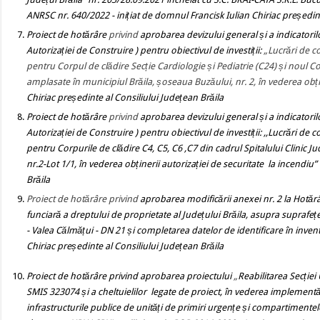
ANRSC nr. 640/2022
- inițiat de domnul Francisk Iulian Chiriac președin
Proiect de hotărâre
privind
aprobarea
devizului general și a indicator
Autorizației de Construire ) pentru obiectivul de investiții:
„Lucrări de c
pentru Corpul de clădire Secție Cardiologie și Pediatrie (C24) și noul Co
amplasate în municipiul Brăila, șoseaua Buzăului, nr. 2, în vederea obțin
Chiriac președinte al Consiliului Județean Brăila
Proiect de hotărâre
privind
aprobarea devizului general și a indicator
Autorizației de Construire ) pentru obiectivul de investiții: ,,Lucrări de
pentru Corpurile de clădire C4, C5, C6 ,C7 din cadrul Spitalului Clinic
nr.2-Lot 1/1, în vederea obținerii autorizației de securitate la incendiu”
Brăila
Proiect de hotărâre privind
aprobarea modificării anexei nr. 2 la Hotărâ
funciară a dreptului de proprietate al Județului Brăila, asupra suprafe
- Valea Călmățui - DN 21
și
completarea datelor de identificare
în inven
Chiriac președinte al Consiliului Județean Brăila
Proiect de hotărâre privind
aprobarea proiectului
„
Reabilitarea Secției
SMIS 323074
și a cheltuielilor legate de proiect, în vederea implementă
infrastructurile publice de unități de primiri urgențe și compartimente