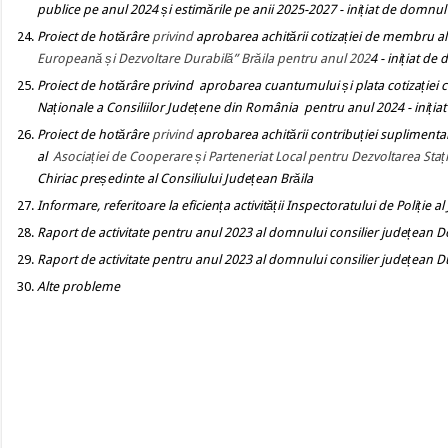
publice pe anul 2024 și estimările pe anii 2025-2027
- inițiat de domnul
Proiect de hotărâre
privind
aprobarea achitării cotizației de membru a
Europeană și Dezvoltare Durabilă” Brăila pentru anul 202
4
- inițiat de
Proiect de hotărâre
privind aprobarea cuantumului și plata cotizației c
Naționale a Consiliilor Județene din România pentru anul 2024
- iniți
Proiect de hotărâre
privind
aprobarea achitării contribuției suplimenta
al
Asociației de Cooperare și Parteneriat Local pentru Dezvoltarea Staț
Chiriac președinte al Consiliului Județean Brăila
Informare, referitoare la eficiența activității Inspectoratului de Poliție a
Raport de activitate pentru anul 2023 al domnului consilier județean 
Raport de activitate pentru anul 2023 al domnului consilier județean 
Alte probleme