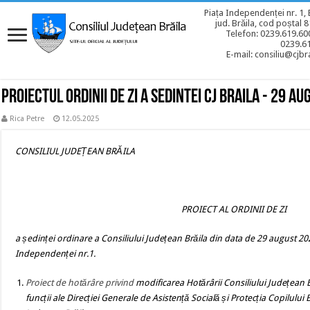
Piața Independenței nr. 1, 
jud. Brăila, cod poștal 
Telefon: 0239.619.600
0239.6
E-mail: consiliu@cjbra
Proiectul ordinii de zi a sedintei CJ BRAILA - 29 a
Rica Petre
12.05.2025
CONSILIUL JUDEȚEAN BRĂILA
PROIECT AL ORDINII DE ZI
a ședinței ordinare a Consiliului Județean Brăila din data de 29 august 2024
Independenței nr.1.
Proiect de hotărâre
privind
modificarea Hotărârii Consiliului Județean B
funcții ale Direcției Generale de Asistență Socială și Protecția Copilului 