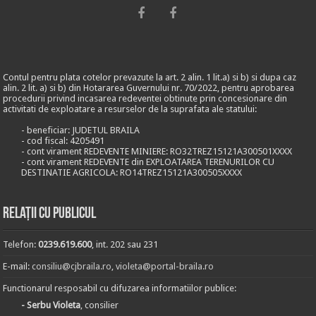
Contul pentru plata cotelor prevazute la art. 2 alin. 1 lit.a) si b) si dupa caz
alin. 2 lit. a) si b) din Hotararea Guvernului nr. 70/2022, pentru aprobarea
procedurii privind incasarea redeventei obtinute prin concesionare din
activitati de exploatare a resurselor de la suprafata ale statului:
- beneficiar: JUDETUL BRAILA
- cod fiscal: 4205491
- cont virament REDEVENTE MINIERE: RO32TREZ15121A300501XXXX
- cont virament REDEVENTE din EXPLOATAREA TERENURILOR CU
DESTINATIE AGRICOLA: RO14TREZ15121A300505XXXX
Relații cu publicul
Telefon:
0239.619.600
, int. 202 sau 231
E-mail:
consiliu@cjbraila.ro
,
violeta@portal-braila.ro
Functionarul resposabil cu difuzarea informatiilor publice:
- Serbu Violeta
, consilier