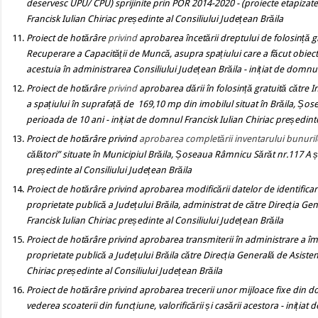
deservesc UPU/ CPU) sprijinite prin POR 2014-2020 - (proiecte etapiz
Francisk Iulian Chiriac președinte al Consiliului Județean Brăila
Proiect de hotărâre
privind
aprobarea încetării dreptului de folosință g
Recuperare a Capacității de Muncă
, asupra spațiului
care a făcut obiect
acestuia în administrarea Consiliului Județean Brăila
- inițiat de domnu
Proiect de hotărâre
privind
aprobarea dării în folosință gratuită către 
a spațiului în suprafață de 169,10 mp
din imobilul situat în Brăila, Șos
perioada de 10 ani
- inițiat de domnul Francisk Iulian Chiriac președint
Proiect de hotărâre
privind
aprobarea completării inventarului bunurilo
călători” situate în Municipiul Brăila, Șoseaua Râmnicu Sărăt nr.117 A
președinte al Consiliului Județean Brăila
Proiect de hotărâre
privind
aprobarea modificării datelor de identificar
proprietate publică a Județului Brăila, administrat de către Direcția Gen
Francisk Iulian Chiriac președinte al Consiliului Județean Brăila
Proiect de hotărâre
privind
aprobarea
transmiterii în administrare
a îm
proprietate publică a Județului Brăila către Direcția Generală de Asisten
Chiriac președinte al Consiliului Județean Brăila
Proiect de hotărâre
privind
aprobarea trecerii unor mijloace fixe din dom
vederea scoaterii din funcțiune, valorificării și casării acestora - iniția