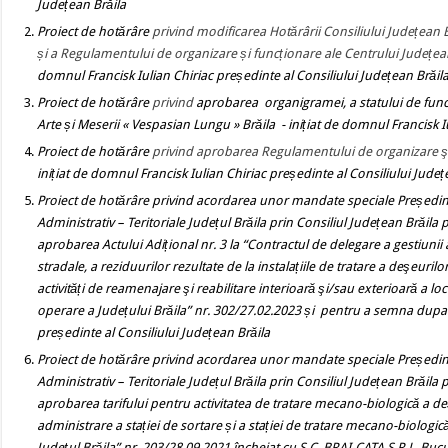
Județean Brăila
Proiect de hotărâre
privind modificarea Hotărârii Consiliului Județean 
și a Regulamentului de organizare și funcționare ale Centrului Județea
domnul Francisk Iulian Chiriac președinte al Consiliului Județean Brăil
Proiect de hotărâre
privind
aprobarea organigramei, a statului de fun
Arte și Meserii « Vespasian Lungu » Brăila
- inițiat de domnul Francisk I
Proiect de hotărâre
privind aprobarea Regulamentului de organizare şi 
inițiat de domnul Francisk Iulian Chiriac președinte al Consiliului Județ
Proiect de hotărâre
privind
acordarea unor mandate speciale Președintelu
Administrativ – Teritoriale Județul Brăila prin Consiliul Județean Brăi
aprobarea Actului Adițional nr. 3 la “Contractul de delegare
a gestiunii
stradale, a reziduurilor rezultate de la instalațiile de tratare a deşeuril
activități de reamenajare şi reabilitare interioară şi/sau exterioară a 
operare a Județului Brăila” nr. 302/27.02.2023 și pentru a semna dupa 
președinte al Consiliului Județean Brăila
Proiect de hotărâre privind
acordarea unor mandate speciale Președintelu
Administrativ – Teritoriale Județul Brăila prin Consiliul Județean Brăi
aprobarea tarifului pentru activitatea de tratare mecano-biologică a d
administrare a stației de sortare și a stației de tratare mecano-biolog
Județul Brăila” nr. 203/28.09.2021 încheiat cu S.C. BRAI-CATA S.R.L. Bucure