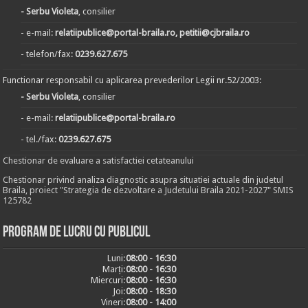
- Serbu Violeta
, consilier
- e-mail:
relatiipublice@portal-braila.ro, petitii@cjbraila.ro
- telefon/fax:
0239.627.675
Functionar responsabil cu aplicarea prevederilor Legii nr.52/2003:
- Serbu Violeta
, consilier
- e-mail:
relatiipublice@portal-braila.ro
- tel./fax:
0239.627.675
Chestionar de evaluare a satisfactiei cetateanului
Chestionar privind analiza diagnostic asupra situatiei actuale din judetul
Braila, proiect "Strategia de dezvoltare a Judetului Braila 2021-2027" SMIS
125782
Program de lucru cu publicul
Luni:
08:00 - 16:30
Marți:
08:00 - 16:30
Miercuri:
08:00 - 16:30
Joi:
08:00 - 18:30
Vineri:
08:00 - 14:00