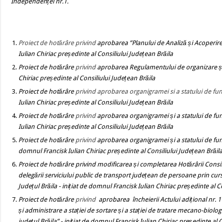
Independenței nr.1.
Proiect de hotărâre
privind
aprobarea ”Planului de Analiz
ă
și Acoperire 
Iulian Chiriac președinte al Consiliului Județean Brăila
Proiect de hotărâre
privind
aprobarea Regulamentului de organizare și 
Chiriac președinte al Consiliului Județean Brăila
Proiect de hotărâre
privind aprobarea organigramei si a statului de func
Iulian Chiriac președinte al Consiliului Județean Brăila
Proiect de hotărâre
privind
aprobarea organigramei și a statului de func
Iulian Chiriac președinte al Consiliului Județean Brăila
Proiect de hotărâre
privind
aprobarea organigramei și a statului de func
domnul Francisk Iulian Chiriac președinte al Consiliului Județean Brăil
Proiect de hotărâre
privind modificarea și completarea Hotărârii Consi
delegării serviciului public de transport județean de persoane prin cur
Județul Brăila - inițiat de domnul Francisk Iulian Chiriac președinte al C
Proiect de hotărâre
privind
aprobarea încheierii Actului adițional nr. 
și administrare a stației de sortare și a stației de tratare mecano-bio
județul Brăila”
- inițiat de domnul Francisk Iulian Chiriac președinte al 