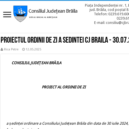
Piața Independenței nr. 1, 
jud. Brăila, cod poștal 
Telefon: 0239.619.600
0239.6
E-mail: consiliu@cjbra
Proiectul ordinii de zi a sedintei CJ BRAILA - 30.07
Rica Petre
12.05.2025
CONSILIUL JUDEȚEAN BRĂILA
PROIECT AL ORDINII DE ZI
a ședinței ordinare a Consiliului Județean Brăila din data de 30 iulie 2024, 