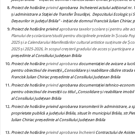
Proiect de hotărâre
privind
aprobarea încheiereii actului adițional nr. 
și administrare a Staţiei de Transfer Însurăţei, Depozitului Ecologic și
Deșeurilor in judeţul Brăila”
- inițiat de domnul Francisk Iulian Chiriac 
Proiect de hotărâre
privind
aprobarea taxelor școlare și pentru
alte ac
Planului de școlarizare/studii pentru disciplinele predate în Școala Po
2025 și a Calendarului Manifestărilor cultural artistice susținute de Șco
2025 și 2025-2026, în scopul creșterii gradului de acces și participare a 
președinte al Consiliului Județean Brăila
Proiect de hotărâre
privind aprobarea
documentației de avizare a lucrăr
pentru obiectivul de investiții „Consolidare și reabilitare clădire strada 
Francisk Iulian Chiriac președinte al Consiliului Județean Brăila
Proiect de hotărâre
privind
aprobarea documentației tehnico-economice d
pentru obiectivul de investiții cu
titlul „Consolidare și reabilitare imobil
al Consiliului Județean Brăila
Proiect de hotărâre
privind
aprobarea transmiterii în administrare, a s
proprietate publică a județului Brăila, situat în municipiul Brăila, str.Pi
Iulian Chiriac președinte al Consiliului Județean Brăila
Proiect de hotărâre
privind aprobarea încheierii
Contractului de Asisten