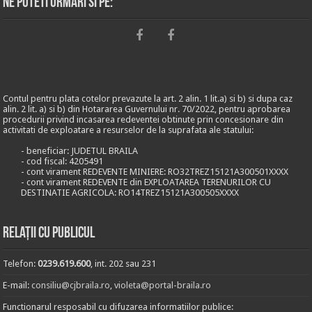
Ne puteti urmari si pe:
Contul pentru plata cotelor prevazute la art. 2 alin. 1 lit.a) si b) si dupa caz
alin. 2 lit. a) si b) din Hotararea Guvernului nr. 70/2022, pentru aprobarea
procedurii privind incasarea redeventei obtinute prin concesionare din
activitati de exploatare a resurselor de la suprafata ale statului:
- beneficiar: JUDETUL BRAILA
- cod fiscal: 4205491
- cont virament REDEVENTE MINIERE: RO32TREZ15121A300501XXXX
- cont virament REDEVENTE din EXPLOATAREA TERENURILOR CU
DESTINATIE AGRICOLA: RO14TREZ15121A300505XXXX
Relații cu publicul
Telefon:
0239.619.600
, int. 202 sau 231
E-mail:
consiliu@cjbraila.ro
,
violeta@portal-braila.ro
Functionarul resposabil cu difuzarea informatiilor publice: