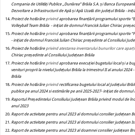
Compania de Utilități Publice „Dunărea” Brăila S.A. și Banca Europeană 
Dezvoltare a Infrastructurii de Apă și Apă Uzată din județul Brăila
- ini
Proiect de hotărâre
privind
aprobarea finan
ță
rii programului sportiv “
Volleyball Team Brăila
- inițiat de domnul Francisk Iulian Chiriac președ
Proiect de hotărâre
privind
aprobarea finanțării programului sportiv “Pe
- inițiat de domnul Francisk Iulian Chiriac președinte al Consiliului Jud
Proiect de hotărâre
privind atestarea inventarului bunurilor care aparț
Chiriac președinte al Consiliului Județean Brăila
Proiect de hotărâre
privind
aprobarea execuției bugetului local ș
i a bu
venituri proprii la
nivelul Județului Brăila la trimestrul II al anului
2024
-
Brăila
Proiect de hotărâre
privind
rectificarea bugetului local al Județului Bră
publice pe anul 2024 si estimările pe anii 2025-2027
- inițiat de domnul 
Raportul Președintelui Consiliului Județean Brăila privind modul de îndep
anul 2023
Raport de activitate pentru anul 2023 al domnului consilier județean 
Raport de activitate pentru anul 2023 al domnului consilier județean I
Raport de activitate pentru anul 2023 al doamnei consilier județean Br