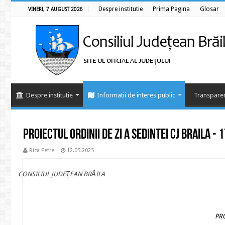
Despre institutie
Prima Pagina
Glosar
VINERI, 7 AUGUST 2026
Despre institutie
Informatii de interes public
Transparen
Proiectul ordinii de zi a sedintei CJ BRAILA - 
Rica Petre
12.05.2025
CONSILIUL JUDEȚEAN BRĂILA
PROIECT