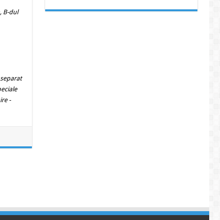
, B-dul
 separat
peciale
re -