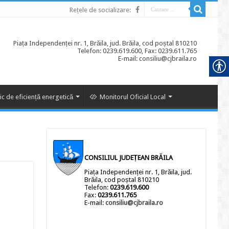
Rețele de socializare:
Piața Independenței nr. 1, Brăila, jud. Brăila, cod poștal 810210
Telefon: 0239.619.600, Fax: 0239.611.765
E-mail: consiliu@cjbraila.ro
ic de eficiență energetică
Monitorul Oficial Local
CONSILIUL JUDEȚEAN BRĂILA
Piața Independenței nr. 1, Brăila, jud.
Brăila, cod poștal 810210
Telefon:
0239.619.600
Fax:
0239.611.765
E-mail:
consiliu@cjbraila.ro