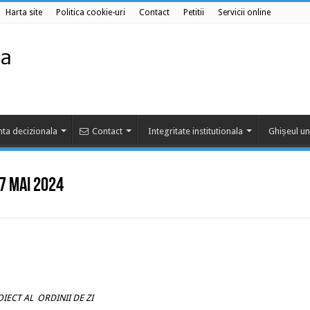
Harta site
Politica cookie-uri
Contact
Petitii
Servicii online
ta decizionala
Contact
Integritate institutionala
Ghișeul un
17 mai 2024
 AL ORDINII DE ZI