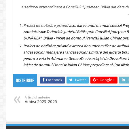
a ședinței extraordinare a Consiliului Județean Brăila din data 
Proiect de hotărâre
privind
acordarea unui mandat special Președ
Administrativ-Teritoriale Județul Brăila prin Consiliul Județea
DUNĂREA” Brăila - inițiat de domnul Francisk Iulian Chiriac preș
Proiect de hotărâre privind
avizarea documentaţiilor de atribuire
al deșeurilor menajere și al deșeurilor similare din județul Bră
pentru a vota în Adunarea Generală a Asociației de Dezvoltar
inițiat de domnul Francisk Iulian Chiriac președinte al Consiliul
Facebook
Twitter
Google +
L
Distribuie
Articolul anterior
Arhiva 2023-2025