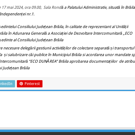
de 17 mai 2024, ora
09.00,
Sala Rond
ă
a Palatului Administrativ, situată în Brăila
Independenței nr.1.
intelui Consiliului Județean Brăila, în calitate de reprezentant al Unității
n Brăila în Adunarea Generală a Asociației de Dezvoltare Intercomunitară „ECO
edinte al Consiliului Județean Brăila
 necesare delegării gestiunii activităților de colectare separată și transportul
ila și salubrizare căi publice în Municipiul Brăila si acordarea unor mandate s
e Intercomunitară “ECO DUNĂREA” Brăila aprobarea documentațiilor de atribui
ui Județean Brăila
inkedIn
Pinterest