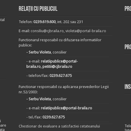
Relații cu publicul
Pr
tal
Telefon:
0239.619.600
, int. 202 sau 231
E-mail:
consiliu@cjbraila.ro
,
violeta@portal-braila.ro
Functionarul resposabil cu difuzarea informatiilor
publice:
Pr
- Serbu Violeta
, consilier
- e-mail:
relatiipublice@portal-
braila.ro, petitii@cjbraila.ro
- telefon/fax:
0239.627.675
In
Functionar responsabil cu aplicarea prevederilor Legii
nr.52/2003:
- Serbu Violeta
, consilier
- e-mail:
relatiipublice@portal-braila.ro
- tel./fax:
0239.627.675
i
nare
Tel
Chestionar de evaluare a satisfactiei cetateanului
ata
Int