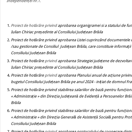
Independenței nr.1.
Proiect de hotărâre
privind
aprobarea organigramei si a statului de fun
Iulian Chiriac președinte al Consiliului Județean Brăila
Proiect de hotărâre privind
aprobarea Listei cuprinzând documentele de
/sau gestionate de Consiliul Judeţean Brăila, care constituie informaţii
Consiliului Județean Brăila
Proiect de hotărâre
privind
aprobarea Strategiei județene de dezvoltar
Iulian Chiriac președinte al Consiliului Județean Brăila
Proiect de hotărâre
privind
aprobarea Planului anual de acțiune privind 
bugetul Consiliului Județean Brăila pe anul 2024
- inițiat de domnul Fra
Proiect de hotărâre
privind stabilirea salariilor de bază pentru funcțion
« Administrație » din Direcția Județeană de Evidență a Persoanelor Brăi
Brăila
Proiect de hotărâre
privind stabilirea salariilor de bază pentru funcțion
« Administrație » din Direcția Generală de Asistență Socială pentru Prot
Consiliului Județean Brăila
Proiect de hotărâre
privind
aprobarea protocolului de cooperare dintre 