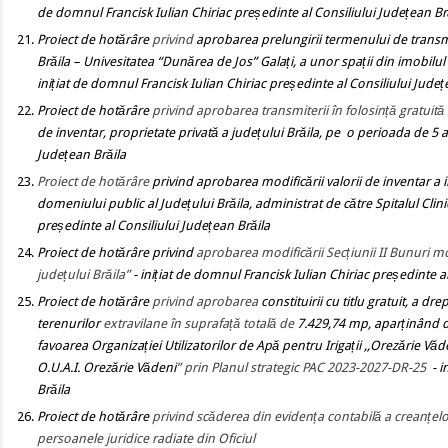
de domnul Francisk Iulian Chiriac președinte al Consiliului Județean Br
Proiect de hotărâre
privind
aprobarea prelungirii termenului de transmi
Brăila – Univesitatea “Dunărea de Jos”
Galați, a unor spații din imobilul
inițiat de domnul Francisk Iulian Chiriac președinte al Consiliului Județ
Proiect de hotărâre
privind aprobarea transmiterii în folosință gratuită
de inventar, proprietate privată a județului Brăila, pe o perioada de 5 
Județean Brăila
Proiect de hotărâre
privind
aprobarea modificării valorii de inventar a 
domeniului public al Județului Brăila, administrat de către Spitalul Cli
președinte al Consiliului Județean Brăila
Proiect de hotărâre
privind
aprobarea modificării Secțiunii II Bunuri m
județului Brăila”
- inițiat de domnul Francisk Iulian Chiriac președinte a
Proiect de hotărâre
privind
aprobarea
constituirii cu titlu gratuit, a dr
terenurilor
extravilane în suprafață totală de
7.429,74 mp
,
aparținând d
favoarea
Organizației Utilizatorilor de Apă pentru Irigații
,,Orezărie Văd
O.U.A.I. Orezărie Vădeni
” prin Planul strategic PAC 2023-2027-DR-25
- 
Brăila
Proiect de hotărâre
privind scăderea din evidența contabilă a creanțelor
persoanele juridice radiate din Oficiul