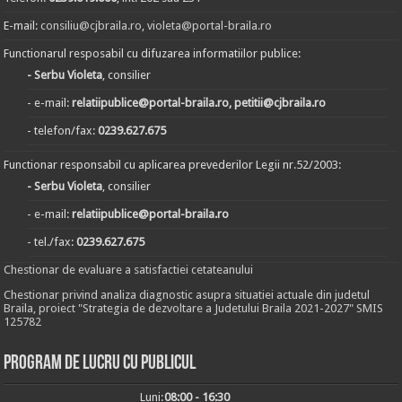
E-mail:
consiliu@cjbraila.ro
,
violeta@portal-braila.ro
Functionarul resposabil cu difuzarea informatiilor publice:
- Serbu Violeta
, consilier
- e-mail:
relatiipublice@portal-braila.ro, petitii@cjbraila.ro
- telefon/fax:
0239.627.675
Functionar responsabil cu aplicarea prevederilor Legii nr.52/2003:
- Serbu Violeta
, consilier
- e-mail:
relatiipublice@portal-braila.ro
- tel./fax:
0239.627.675
Chestionar de evaluare a satisfactiei cetateanului
Chestionar privind analiza diagnostic asupra situatiei actuale din judetul
Braila, proiect "Strategia de dezvoltare a Judetului Braila 2021-2027" SMIS
125782
Program de lucru cu publicul
Luni:
08:00 - 16:30