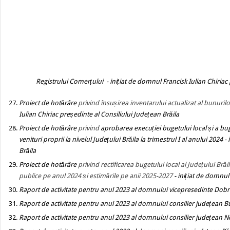
Registrului Comerțului
- inițiat de domnul Francisk Iulian Chiriac
Proiect de hotărâre
privind însușirea inventarului actualizat al bunurilo
Iulian Chiriac președinte al Consiliului Județean Brăila
Proiect de hotărâre
privind
aprobarea execuției bugetului local ș
i a bu
venituri proprii la
nivelul Județului Brăila la trimestrul I al anului
2024
-
Brăila
Proiect de hotărâre
privind rectificarea bugetului local al Județului Bră
publice pe anul 2024 și estimările pe anii 2025-2027
- inițiat de domnul
Raport de activitate pentru anul 2023 al domnului vicepresedinte Dobr
Raport de activitate pentru anul 2023 al domnului consilier județean B
Raport de activitate pentru anul 2023 al domnului consilier județean N