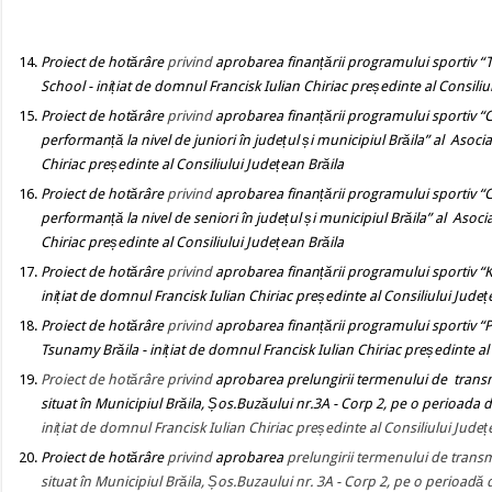
Proiect de hotărâre
privind
aprobarea finanțării programului sportiv “
School
- inițiat de domnul Francisk Iulian Chiriac președinte al Consiliu
Proiect de hotărâre
privind
aprobarea finanțării programului sportiv “Co
performanță la nivel de juniori în județul și municipiul Brăila” al Asoci
Chiriac președinte al Consiliului Județean Brăila
Proiect de hotărâre
privind
aprobarea finanțării programului sportiv “Co
performanță la nivel de seniori în județul și municipiul Brăila” al Asoci
Chiriac președinte al Consiliului Județean Brăila
Proiect de hotărâre
privind
aprobarea finanțării programului sportiv “K
inițiat de domnul Francisk Iulian Chiriac președinte al Consiliului Județ
Proiect de hotărâre
privind
aprobarea finanțării programului sportiv “
Tsunamy Brăila
- inițiat de domnul Francisk Iulian Chiriac președinte al
Proiect de hotărâre
privind
aprobarea prelungirii termenului de transmi
situat în Municipiul Brăila, Șos.Buzăului nr.3A - Corp 2, pe o perioada
inițiat de domnul Francisk Iulian Chiriac președinte al Consiliului Județ
Proiect de hotărâre
privind
aprobarea
prelungirii termenului de transmi
situat în Municipiul Brăila, Șos.Buzaului nr. 3A - Corp 2, pe o perioadă