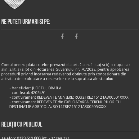
Ne puteti urmari si pe:
Contul pentru plata cotelor prevazute la art. 2 alin. 1 lit.a) si b) si dupa caz
alin. 2 lit. a) si b) din Hotararea Guvernului nr. 70/2022, pentru aprobarea
procedurii privind incasarea redeventei obtinute prin concesionare din
activitati de exploatare a resurselor de la suprafata ale statului:
- beneficiar: JUDETUL BRAILA
- cod fiscal: 4205491
- cont virament REDEVENTE MINIERE: RO32TREZ15121A300501XXXX
- cont virament REDEVENTE din EXPLOATAREA TERENURILOR CU
DESTINATIE AGRICOLA: RO14TREZ15121A300505XXXX
Relații cu publicul
Telefon:
0239.619.600
, int. 202 sau 231