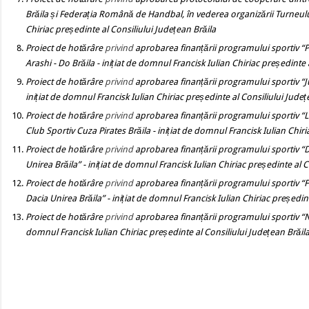
Brăila și Federația Română de Handbal, în vederea organizării Turneulu
Chiriac președinte al Consiliului Județean Brăila
Proiect de hotărâre
privind
aprobarea finanțării programului sportiv “
Arashi - Do Brăila
- inițiat de domnul Francisk Iulian Chiriac președinte 
Proiect de hotărâre
privind
aprobarea finanțării programului sportiv “Ju
inițiat de domnul Francisk Iulian Chiriac președinte al Consiliului Județ
Proiect de hotărâre
privind
aprobarea finanțării programului sportiv “Li
Club Sportiv Cuza Pirates Brăila
- inițiat de domnul Francisk Iulian Chir
Proiect de hotărâre
privind
aprobarea finanțării programului sportiv “D
Unirea Brăila”
- inițiat de domnul Francisk Iulian Chiriac președinte al C
Proiect de hotărâre
privind
aprobarea finanțării programului sportiv “Fo
Dacia Unirea Brăila”
- inițiat de domnul Francisk Iulian Chiriac președin
Proiect de hotărâre
privind
aprobarea finanțării programului sportiv “No
domnul Francisk Iulian Chiriac președinte al Consiliului Județean Brăil