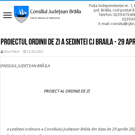
Piața Independenței nr. 1, 
jud. Brăila, cod poștal 
Telefon: 0239.619.600
0239.6
E-mail: consiliu@cjbra
Proiectul ordinii de zi a sedintei CJ BRAILA - 29 ap
Rica Petre
12.05.2025
CONSILIUL JUDEȚEAN BRĂILA
PROIECT AL ORDINII DE ZI
a ședinței ordinare a Consiliului Județean Brăila din data de 29 aprilie 20