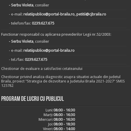
- Serbu Violeta
, consilier
- e-mail:
relatiipublice@portal-braila.ro, petitii@cjbraila.ro
- telefon/fax:
0239.627.675
Functionar responsabil cu aplicarea prevederilor Legii nr.52/2003:
- Serbu Violeta
, consilier
- e-mail:
relatiipublice@portal-braila.ro
- tel./fax:
0239.627.675
Chestionar de evaluare a satisfactiei cetateanului
Chestionar privind analiza diagnostic asupra situatiei actuale din judetul
Braila, proiect "Strategia de dezvoltare a Judetului Braila 2021-2027" SMIS
125782
Program de lucru cu publicul
Luni:
08:00 - 16:30
Marți:
08:00 - 16:30
Miercuri:
08:00 - 16:30
Joi:
08:00 - 18:30
Vineri:
08:00 - 14:00