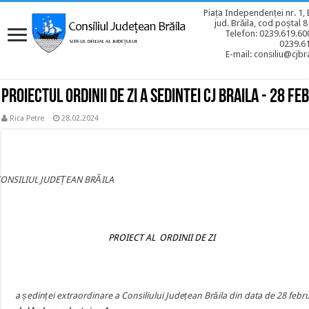
Piața Independenței nr. 1, 
jud. Brăila, cod poștal 
Telefon: 0239.619.600
0239.6
E-mail: consiliu@cjbra
Proiectul ordinii de zi a sedintei CJ BRAILA - 28 f
Rica Petre
28.02.2024
CONSILIUL JUDEȚEAN BRĂILA
PROIECT AL ORDINII DE ZI
a ședinței extraordinare a Consiliului Județean Brăila din data de 28 febr