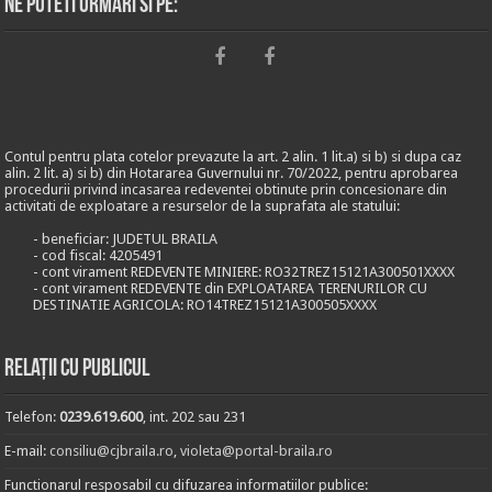
Ne puteti urmari si pe:
Contul pentru plata cotelor prevazute la art. 2 alin. 1 lit.a) si b) si dupa caz
alin. 2 lit. a) si b) din Hotararea Guvernului nr. 70/2022, pentru aprobarea
procedurii privind incasarea redeventei obtinute prin concesionare din
activitati de exploatare a resurselor de la suprafata ale statului:
- beneficiar: JUDETUL BRAILA
- cod fiscal: 4205491
- cont virament REDEVENTE MINIERE: RO32TREZ15121A300501XXXX
- cont virament REDEVENTE din EXPLOATAREA TERENURILOR CU
DESTINATIE AGRICOLA: RO14TREZ15121A300505XXXX
Relații cu publicul
Telefon:
0239.619.600
, int. 202 sau 231
E-mail:
consiliu@cjbraila.ro
,
violeta@portal-braila.ro
Functionarul resposabil cu difuzarea informatiilor publice: