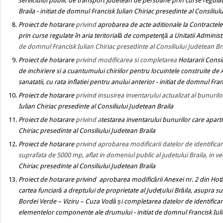
serviciului public de transport judetean de persoane prin curse regula
Braila
- initiat de domnul Francisk Iulian Chiriac presedinte al Consiliul
Proiect de hotarare
privind
aprobarea de acte aditionale la Contractel
prin curse regulate în aria teritorială de competenţă a Unitatii Administr
de domnul Francisk Iulian Chiriac presedinte al Consiliului Judetean Br
Proiect de hotarare
privind modificarea si completarea
Hotararii Consi
de inchiriere si a cuantumului chiriilor pentru locuintele construite de
sanatatii, cu rata inflatiei pentru anului anterior
- initiat de domnul Fran
Proiect de hotarare
privind insusirea inventarului actualizat al bunurilo
Iulian Chiriac presedinte al Consiliului Judetean Braila
Proiect de hotarare
privind a
testarea inventarului bunurilor care aparti
Chiriac presedinte al Consiliului Judetean Braila
Proiect de hotarare
privind aprobarea modificarii datelor de identificare 
suprafata de 5000 mp, aflat in domeniul public al judetului Braila, in ve
Chiriac presedinte al Consiliului Judetean Braila
Proiect de hotarare
privind
aprobarea modificării Anexei nr. 2 din Hotă
cartea funciară a dreptului de proprietate al Județului Brăila, asupra 
Bordei Verde – Viziru – Cuza Vodă și completarea datelor de identificare
elementelor componente ale drumului
- initiat de domnul Francisk Iul