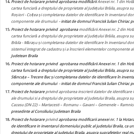
Proiect de hotarare
privind
aprobarea modificării
Anexei nr. 1 din Hotă
cartea funciară a dreptului de proprietate al Județului Brăila, asupra 
Roșiori - Colțea și completarea datelor de identificare în inventarul dom
componente ale drumului
- initiat de domnul Francisk Iulian Chiriac p
Proiect de hotarare
privind
aprobarea
modificării Anexei nr. 2 din Hot
cartea funciară a dreptului de proprietate al Județului Brăila, asupra 
Brăila - Mărașu și completarea datelor de identificare în inventarul dome
sistemul integrat de cadastru și a înscrierii elementelor componente a
Judetean Braila
Proiect de hotarare
privind
aprobarea modificării Anexei nr. 1 din Hotă
cartea funciară a dreptului de proprietate al Județului Brăila, asupra 
Stăncuța – Trecere Bac și completarea datelor de identificare în inventa
componente ale drumului
- initiat de domnul Francisk Iulian Chiriac p
Proiect de hotarare
privind aprobarea inscrierii datelor de identificar
ale drumului si a dreptului de proprietate al Judetului Braila, asupra 
Cazasu (DN 22) – Martacesti – Romanu – Gavani – Gemenele – Ramnicel
presedinte al Consiliului Judetean Braila
Proiect de hotarare
privind
aprobarea modificarii anexei nr. 1 la Hotara
de identificare in inventarul domeniului public al judetului Braila, ca ur
dreptului de proprietate al judetului Braila, asupra suprafetelor real 