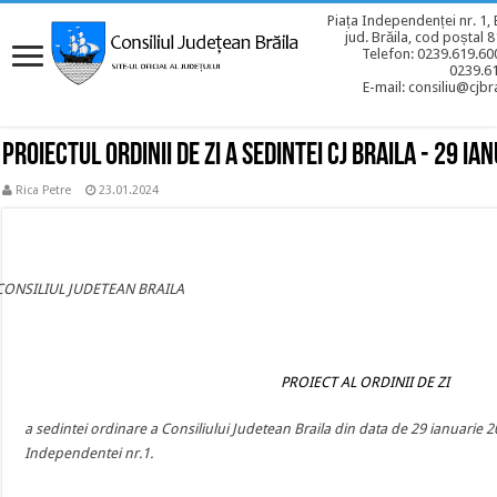
Piața Independenței nr. 1, 
jud. Brăila, cod poștal 
Telefon: 0239.619.600
0239.6
E-mail: consiliu@cjbra
Proiectul ordinii de zi a sedintei CJ BRAILA - 29 ia
Rica Petre
23.01.2024
CONSILIUL JUDETEAN BRAILA
PROIECT AL ORDINII DE ZI
a sedintei ordinare a Consiliului Judetean Braila din data de 29 ianuarie 
Independentei nr.1.