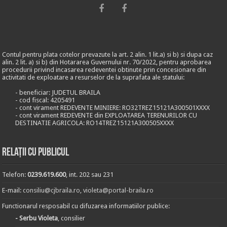
Contul pentru plata cotelor prevazute la art. 2 alin. 1 lit.a) si b) si dupa caz
alin. 2 lit. a) si b) din Hotararea Guvernului nr. 70/2022, pentru aprobarea
procedurii privind incasarea redeventei obtinute prin concesionare din
activitati de exploatare a resurselor de la suprafata ale statului:
- beneficiar: JUDETUL BRAILA
- cod fiscal: 4205491
- cont virament REDEVENTE MINIERE: RO32TREZ15121A300501XXXX
- cont virament REDEVENTE din EXPLOATAREA TERENURILOR CU
DESTINATIE AGRICOLA: RO14TREZ15121A300505XXXX
Relații cu publicul
Telefon:
0239.619.600
, int. 202 sau 231
E-mail:
consiliu@cjbraila.ro
,
violeta@portal-braila.ro
Functionarul resposabil cu difuzarea informatiilor publice:
- Serbu Violeta
, consilier