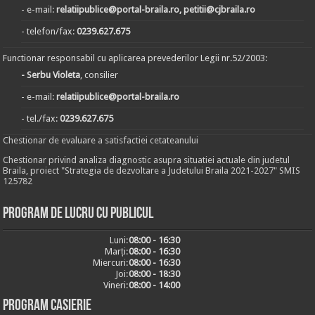
- e-mail:
relatiipublice@portal-braila.ro, petitii@cjbraila.ro
- telefon/fax:
0239.627.675
Functionar responsabil cu aplicarea prevederilor Legii nr.52/2003:
- Serbu Violeta
, consilier
- e-mail:
relatiipublice@portal-braila.ro
- tel./fax:
0239.627.675
Chestionar de evaluare a satisfactiei cetateanului
Chestionar privind analiza diagnostic asupra situatiei actuale din judetul
Braila, proiect "Strategia de dezvoltare a Judetului Braila 2021-2027" SMIS
125782
Program de lucru cu publicul
Luni:
08:00 - 16:30
Marți:
08:00 - 16:30
Miercuri:
08:00 - 16:30
Joi:
08:00 - 18:30
Vineri:
08:00 - 14:00
Program casierie