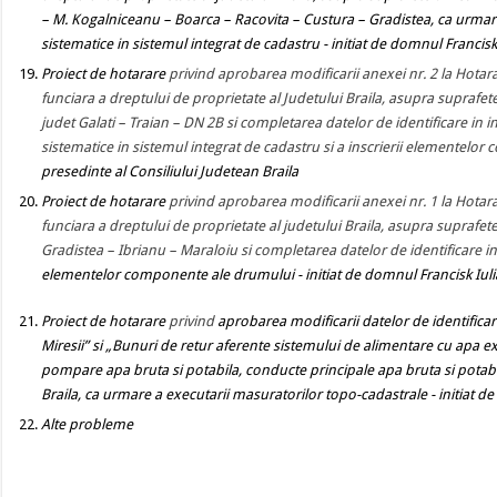
– M. Kogalniceanu – Boarca – Racovita – Custura – Gradistea, ca urmare
sistematice in sistemul integrat de cadastru
- initiat de domnul Francisk
Proiect de hotarare
privind aprobarea modificarii anexei nr. 2 la Hotara
funciara a dreptului de proprietate al Judetului Braila, asupra suprafe
judet Galati – Traian – DN 2B si completarea datelor de identificare in i
sistematice in sistemul integrat de cadastru si a inscrierii elementel
presedinte al Consiliului Judetean Braila
Proiect de hotarare
privind aprobarea modificarii anexei nr. 1 la Hotara
funciara a dreptului de proprietate al judetului Braila, asupra suprafe
Gradistea – Ibrianu – Maraloiu si completarea datelor de identificare i
elementelor componente ale drumului
- initiat de domnul Francisk Iul
Proiect de hotarare
privind
aprobarea modificarii datelor de identificar
Miresii” si „Bunuri de retur aferente sistemului de alimentare cu apa exe
pompare apa bruta si potabila, conducte principale apa bruta si potab
Braila,
ca urmare a executarii masuratorilor topo-cadastrale
- initiat 
Alte probleme