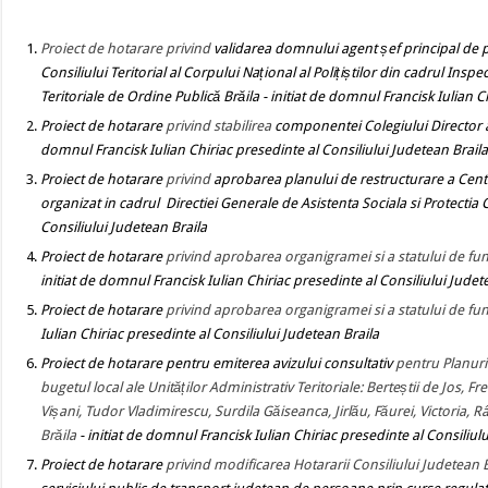
Proiect de hotarare
privind
validarea domnului agent șef principal de po
Consiliului Teritorial al Corpului Național al Polițiștilor din cadrul Insp
Teritoriale de Ordine Publică Brăila
- initiat de domnul Francisk Iulian C
Proiect de hotarare
privind stabilirea
componentei Colegiului Director al
domnul Francisk Iulian Chiriac presedinte al Consiliului Judetean Brail
Proiect de hotarare
privind
aprobarea
planului de restructurare a Cent
organizat in cadrul Directiei Generale de Asistenta Sociala si Protectia C
Consiliului Judetean Braila
Proiect de hotarare
privind aprobarea organigramei si a statului de fun
initiat de domnul Francisk Iulian Chiriac presedinte al Consiliului Judet
Proiect de hotarare
privind aprobarea organigramei si a statului de funct
Iulian Chiriac presedinte al Consiliului Judetean Braila
Proiect de hotarare
pentru emiterea avizului consultativ
pentru Planuril
bugetul local
ale Unităților Administrativ Teritoriale:
Berteștii de Jos, F
Vișani, Tudor Vladimirescu, Surdila Găiseanca, Jirlău, Făurei, Victoria,
Brăila
- initiat de domnul Francisk Iulian Chiriac presedinte al Consiliul
Proiect de hotarare
privind modificarea Hotararii Consiliului Judetean 