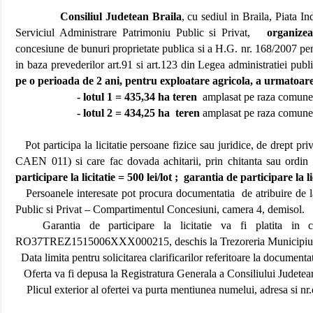
Consiliul Judetean Braila
, cu sediul in Braila, Piata
Serviciul Administrare Patrimoniu Public si Privat,
organize
concesiune de bunuri proprietate publica si a H.G. nr. 168/2007 pe
in baza prevederilor art.91 si art.123 din Legea administratiei publ
pe o perioada de 2 ani, pentru exploatare agricola, a urmatoare
- lotul 1 = 435,34 ha teren
amplasat pe raza comunei
- lotul 2 = 434,25 ha
teren
amplasat pe raza comunei
Pot participa la licitatie persoane fizice sau juridice, de drept pr
CAEN 011) si care fac dovada achitarii, prin chitanta sau ordin 
participare la licitatie = 500 lei/lot ;
garantia de participare la lici
Persoanele interesate pot procura documentatia
de atribuire de 
Public si Privat – Compartimentul Concesiuni, camera 4, demisol.
Garantia de participare la licitatie va fi platita in c
RO37TREZ1515006XXX000215, deschis la Trezoreria Municipiulu
Data limita pentru solicitarea clarificarilor referitoare la documentat
Oferta va fi depusa la Registratura Generala a Consiliului Judetean
Plicul exterior al ofertei va purta mentiunea numelui, adresa si nr.