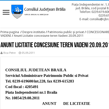
Piața Independenței nr. 1, 
jud. Brăila, cod poștal 
Telefon: 0239.619.600
0239.6
E-mail: consiliu@cjbra
Prima pagina
/
Despre institutie
/
Patrimoniu public şi privat
/
CONCESIONAR
VADENI
/
Anunt Licitatie concesiune teren Vadeni 20.09.2011
Anunt Licitatie concesiune teren Vadeni 20.09.20
Rica Petre
05.09.2011
CONSILIUL JUDETEAN BRAILA
Serviciul Administrare Patrimoniu Public si Privat
Tel. 0239-619600/int.228, fax 0239-615283
Cod fiscal : 4205491
Piata Independentei nr.1 Braila
Nr. 10854/29.08.2011
ANUNT
DE LICITATIE