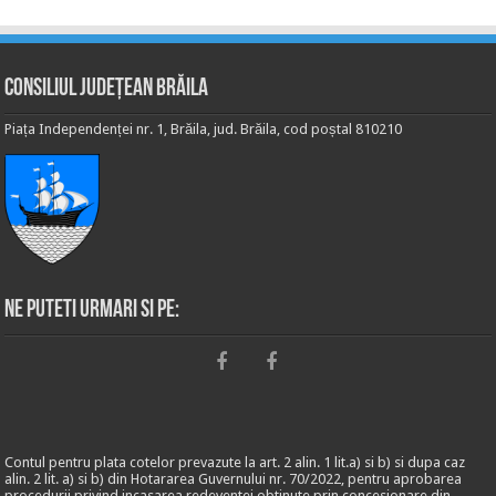
Consiliul Județean Brăila
Piața Independenței nr. 1, Brăila, jud. Brăila, cod poștal 810210
Ne puteti urmari si pe:
Contul pentru plata cotelor prevazute la art. 2 alin. 1 lit.a) si b) si dupa caz
alin. 2 lit. a) si b) din Hotararea Guvernului nr. 70/2022, pentru aprobarea
procedurii privind incasarea redeventei obtinute prin concesionare din