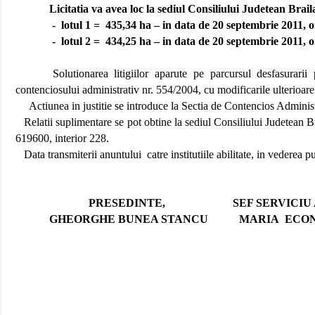
Licitatia va avea loc la sediul Consiliului Judetean Braila
-
lotul 1 =
435,34 ha – in data de 20 septembrie 2011, o
-
lotul 2 =
434,25 ha – in data de 20 septembrie 2011, or
Solutionarea litigiilor aparute pe parcursul desfasurarii
contenciosului administrativ nr. 554/2004, cu modificarile ulterioare
Actiunea in justitie se introduce la Sectia de Contencios Administ
Relatii suplimentare se pot obtine la sediul Consiliului Judetean
619600, interior 228.
Data transmiterii anuntului
catre institutiile abilitate, in vederea 
PRESEDINTE,
SEF SERVICIU A
GHEORGHE BUNEA STANCU
MARIA
ECO