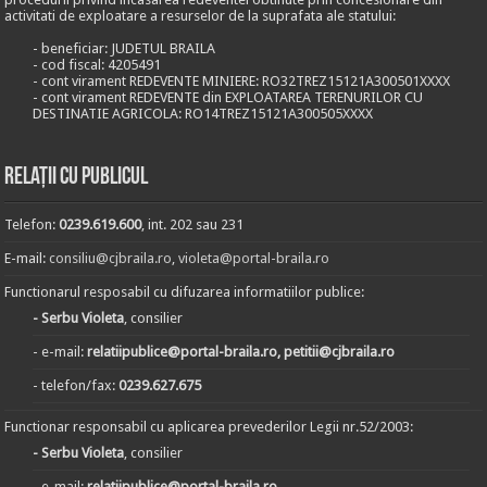
activitati de exploatare a resurselor de la suprafata ale statului:
- beneficiar: JUDETUL BRAILA
- cod fiscal: 4205491
- cont virament REDEVENTE MINIERE: RO32TREZ15121A300501XXXX
- cont virament REDEVENTE din EXPLOATAREA TERENURILOR CU
DESTINATIE AGRICOLA: RO14TREZ15121A300505XXXX
Relații cu publicul
Telefon:
0239.619.600
, int. 202 sau 231
E-mail:
consiliu@cjbraila.ro
,
violeta@portal-braila.ro
Functionarul resposabil cu difuzarea informatiilor publice:
- Serbu Violeta
, consilier
- e-mail:
relatiipublice@portal-braila.ro, petitii@cjbraila.ro
- telefon/fax:
0239.627.675
Functionar responsabil cu aplicarea prevederilor Legii nr.52/2003:
- Serbu Violeta
, consilier
- e-mail:
relatiipublice@portal-braila.ro